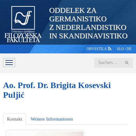
ODDELEK ZA
GERMANISTIKO
Z NEDERLANDISTIKO
IN SKANDINAVISTIKO
OBVESTILA
SLO
/
DE
Iskanje
ABTEILUNG
STUDIUM
PERSONAL
STUDIERENDE
Ao.
Prof. Dr. Brigita Kosevski
Puljić
Kontakt
Weitere Informationen