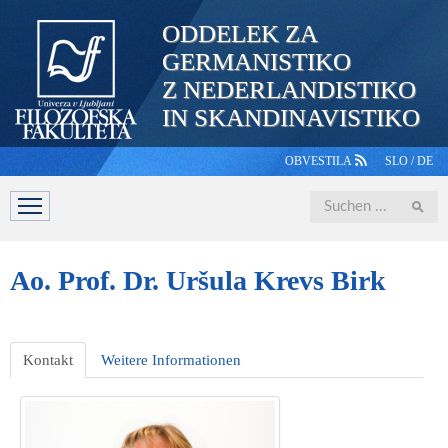
ODDELEK ZA
GERMANISTIKO
Z NEDERLANDISTIKO
IN SKANDINAVISTIKO
OBVESTILA
SLO
/
DE
Iskanje
ABTEILUNG
STUDIUM
PERSONAL
STUDIERENDE
Ao.
Prof. Dr. Uršula Krevs Birk
Kontakt
Weitere Informationen