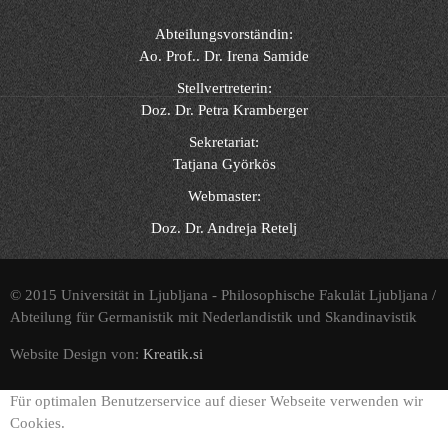
Abteilungsvorständin:
Ao. Prof.. Dr. Irena Samide
Stellvertreterin:
Doz. Dr. Petra Kramberger
Sekretariat:
Tatjana Györkös
Webmaster:
Doz. Dr. Andreja Retelj
© 2015 Universität in Ljubljana - Philosophische Fakulät Ljubljana /
Abteilung für Germanistik mit Nederlandistik und Skandinavistik
Website Design von:
Kreatik.si
Für optimalen Benutzerservice auf dieser Webseite verwenden wir
Cookies.