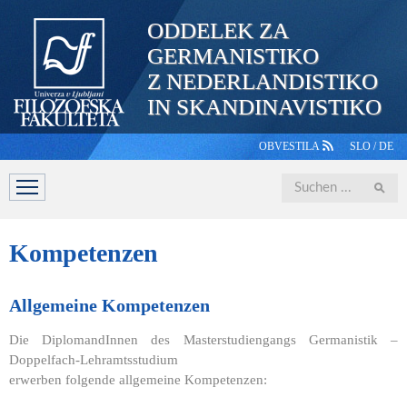
ODDELEK ZA
GERMANISTIKO
Z NEDERLANDISTIKO
IN SKANDINAVISTIKO
OBVESTILA
SLO
/
DE
Iskanje
ABTEILUNG
STUDIUM
PERSONAL
STUDIERENDE
Kompetenzen
Allgemeine Kompetenzen
Die DiplomandInnen des Masterstudiengangs Germanistik –
Doppelfach-Lehramtsstudium
erwerben folgende allgemeine Kompetenzen: