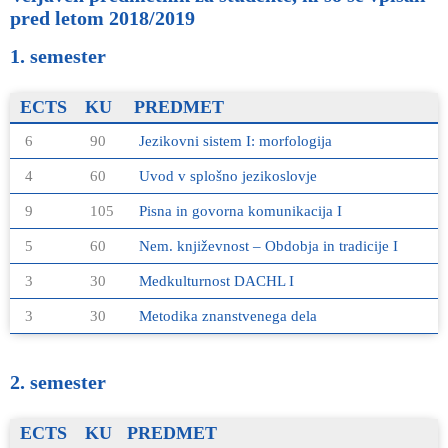
pred letom 2018/2019
1. semester
ECTS
KU
PREDMET
6
90
Jezikovni sistem I: morfologija
4
60
Uvod v splošno jezikoslovje
9
105
Pisna in govorna komunikacija I
5
60
Nem. književnost – Obdobja in tradicije I
3
30
Medkulturnost DACHL I
3
30
Metodika znanstvenega dela
2. semester
ECTS
KU
PREDMET