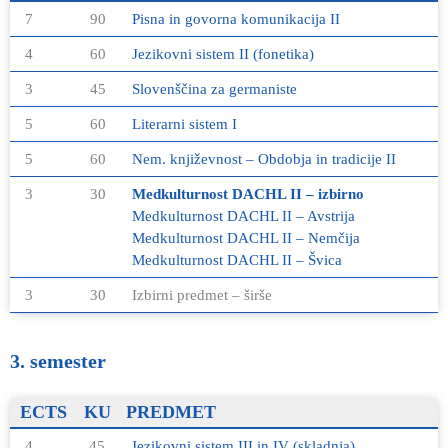
7
90
Pisna in govorna komunikacija II
4
60
Jezikovni sistem II (fonetika)
3
45
Slovenščina za germaniste
5
60
Literarni sistem I
5
60
Nem. književnost – Obdobja in tradicije II
3
30
Medkulturnost DACHL II – izbirno
Medkulturnost DACHL II – Avstrija
Medkulturnost DACHL II – Nemčija
Medkulturnost DACHL II
–
Švica
3
30
Izbirni predmet – širše
3. semester
ECTS
KU
PREDMET
4
45
Jezikovni sistem III in IV (skladnja)