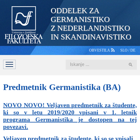
ODDELEK ZA
GERMANISTIKO
Z NEDERLANDISTIKO
IN SKANDINAVISTIKO
OBVESTILA
SLO
/
DE
Iskanje
DOMOV
PREDSTAVITEV
ŠTUDIJ
OSEBJE
ŠTUDE
Predmetnik
Germanistika (BA)
NOVO NOVO! Veljaven predmetnik za študente,
ki so v letu 2019/2020 vpisani v 1. letnik
programa Germanistika je dostopen na tej
povezavi.
Veljaven predmetnik za študente, ki so se vpisali