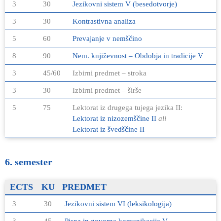
3
30
Jezikovni sistem V (besedotvorje)
3
30
Kontrastivna analiza
5
60
Prevajanje v nemščino
8
90
Nem. književnost – Obdobja in tradicije V
3
45/60
Izbirni predmet – stroka
3
30
Izbirni predmet – širše
5
75
Lektorat iz drugega tujega jezika II:
Lektorat iz nizozemščine II
ali
Lektorat iz švedščine II
6. semester
ECTS
KU
PREDMET
3
30
Jezikovni sistem VI (leksikologija)
3
45
Pisna in govorna komunikacija V