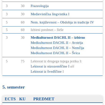
3
30
Frazeologija
3
30
Medievistična lingvistika I
5
60
Nem. književnost – Obdobja in tradicije IV
5
60
Izbirni predmet – širše
3
30
Medkulturnost DACHL II – izbirno
Medkulturnost DACHL II – Avstrija
Medkulturnost DACHL II – Nemčija
Medkulturnost DACHL II
–
Švica
5
75
Lektorat iz drugega tujega jezika I:
Lektorat iz nizozemščine I
ali
Lektorat iz švedščine
I
5. semester
ECTS
KU
PREDMET