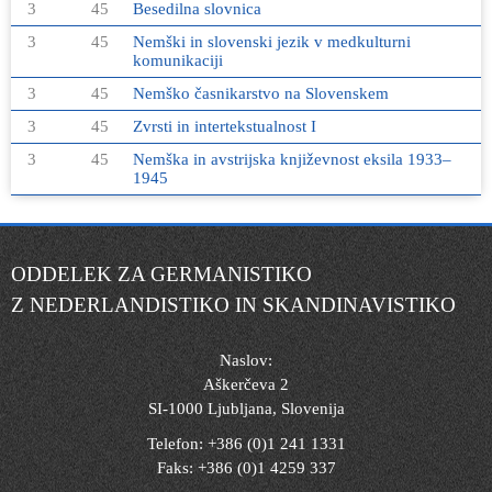
3
45
Besedilna slovnica
3
45
Nemški in slovenski jezik v medkulturni
komunikaciji
3
45
Nemško časnikarstvo na Slovenskem
3
45
Zvrsti in intertekstualnost I
3
45
Nemška in avstrijska književnost eksila 1933–
1945
ODDELEK ZA GERMANISTIKO
Z NEDERLANDISTIKO IN SKANDINAVISTIKO
Naslov:
Aškerčeva 2
SI-1000 Ljubljana, Slovenija
Telefon: +386 (0)1 241 1331
Faks: +386 (0)1 4259 337