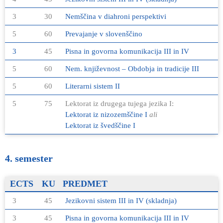
3
30
Nemščina v diahroni perspektivi
5
60
Prevajanje v slovenščino
3
45
Pisna in govorna komunikacija III in IV
5
60
Nem. književnost – Obdobja in tradicije III
5
60
Literarni sistem II
5
75
Lektorat iz drugega tujega jezika I:
Lektorat iz nizozemščine I
ali
Lektorat iz švedščine I
4. semester
ECTS
KU
PREDMET
3
45
Jezikovni sistem III in IV (skladnja)
3
45
Pisna in govorna komunikacija III in IV