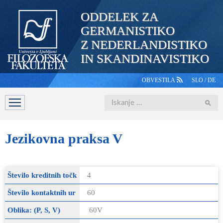
ODDELEK ZA
GERMANISTIKO
Z NEDERLANDISTIKO
IN SKANDINAVISTIKO
OBVESTILA
SLO
/
DE
Iskanje
DOMOV
PREDSTAVITEV
ŠTUDIJ
OSEBJE
ŠTUDE
Jezikovna
praksa V
Število kreditnih točk
4
Število kontaktnih ur
60
Oblika: (P, S, V)
60V