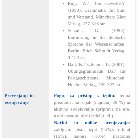
Rug, W./ Tomaszewski/A.
(1993): Grammatik mit Sinn
und Verstand. München: Klett
Verlag, 227-316 str.
Schade, G. (1993):
Einführung in die deutsche
Sprache der Wissenschaften.
Berlin: Erich Schmidt Verlag,
9-123 str.
Hall, K./ Scheiner, B. (2001):
Übungsgrammatik DaF für
Fortgeschrittene. München:
Hueber-Verlag, 259-327 str.
Preverjanje in
Pogoj za pristop k izpitu:
redna
ocenjevanje
prisotnost na vajah (najmanj 80 %) in
aktivno sodelovanje (priprava na ure,
ustni nastopi, pisni izdelki itd.).
Načini in oblike ocenjevanja:
zaključni pisni izpit (65%), referat
(15%), naloge (10%), nastopna