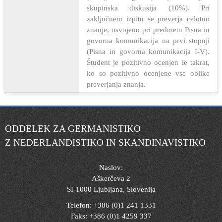
skupinska diskusija (10%). Pri
zaključnem izpitu se preverja celotno
znanje, osvojeno pri predmetu Pisna in
govorna komunikacija na prvi stopnji
(Pisna in govorna komunikacija I-V).
Študent je pozitivno ocenjen le takrat,
ko so pozitivno ocenjene vse oblike
preverjanja znanja.
ODDELEK ZA GERMANISTIKO
Z NEDERLANDISTIKO IN SKANDINAVISTIKO
Naslov:
Aškerčeva 2
SI-1000 Ljubljana, Slovenija
Telefon: +386 (0)1 241 1331
Faks: +386 (0)1 4259 337