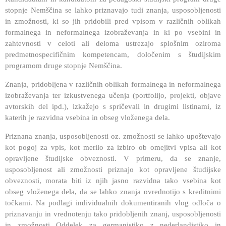
stopnje Nemščina se lahko priznavajo tudi znanja, usposobljenosti
in zmožnosti, ki so jih pridobili pred vpisom v različnih oblikah
formalnega in neformalnega izobraževanja in ki po vsebini in
zahtevnosti v celoti ali deloma ustrezajo splošnim oziroma
predmetnospecifičnim kompetencam, določenim s študijskim
programom druge stopnje Nemščina.
Znanja, pridobljena v različnih oblikah formalnega in neformalnega
izobraževanja ter izkustvenega učenja (portfolijo, projekti, objave
avtorskih del ipd.), izkažejo s spričevali in drugimi listinami, iz
katerih je razvidna vsebina in obseg vloženega dela.
Priznana znanja, usposobljenosti oz. zmožnosti se lahko upoštevajo
kot pogoj za vpis, kot merilo za izbiro ob omejitvi vpisa ali kot
opravljene študijske obveznosti. V primeru, da se znanje,
usposobljenost ali zmožnosti priznajo kot opravljene študijske
obveznosti, morata biti iz njih jasno razvidna tako vsebina kot
obseg vloženega dela, da se lahko znanja ovrednotijo s kreditnimi
točkami. Na podlagi individualnih dokumentiranih vlog odloča o
priznavanju in vrednotenju tako pridobljenih znanj, usposobljenosti
in zmožnosti Oddelek za germanistiko z nederlandistiko in