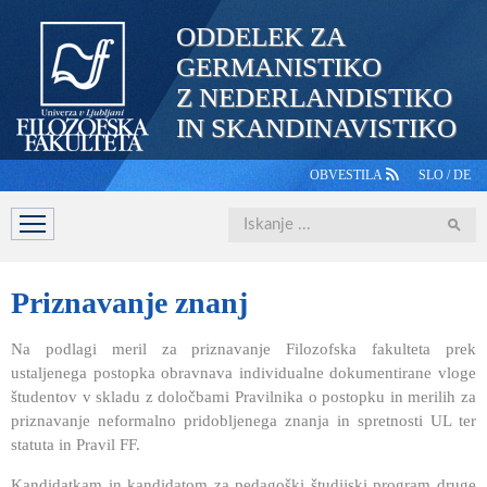
ODDELEK ZA
GERMANISTIKO
Z NEDERLANDISTIKO
IN SKANDINAVISTIKO
OBVESTILA
SLO
/
DE
Iskanje
DOMOV
PREDSTAVITEV
ŠTUDIJ
OSEBJE
ŠTUDE
Priznavanje
znanj
Na podlagi meril za priznavanje Filozofska fakulteta prek
ustaljenega postopka obravnava individualne dokumentirane vloge
študentov v skladu z določbami Pravilnika o postopku in merilih za
priznavanje neformalno pridobljenega znanja in spretnosti UL ter
statuta in Pravil FF.
Kandidatkam in kandidatom za pedagoški študijski program druge