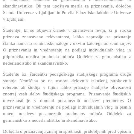
skandinavistiko. Ob tem upošteva merila za priznavanje, določbe
Statuta Univerze v Ljubljani in Pravila Filozofske fakultete Univerze
v Ljubljani.
Študentje, ki so objavili članek v znanstveni reviji, ki ji stroka
priznava znanstveno relevantnost, lahko zaprosijo za priznanje
članka namesto seminarske naloge v okviru katerega od seminarjev.
O priznavanju in vrednotenju na podlagi individualnih vlog in
priporočila nosilca predmeta odloča Oddelek za germanistiko z
nederlandistiko in skandinavistiko.
Študentu oz. študentki pedagoškega študijskega programa druge
stopnje Nemščina se na osnovi delovnih izkušenj, strokovnih
referenc ali študija v tujini lahko priznajo študijske obveznosti
znotraj vseh delov študijskega programa. Priznavanje študijskih
obveznosti je v domeni posameznih nosilcev predmetov. O
priznavanju in vrednotenju na podlagi individualnih vlog in pisnih
mnenj nosilcev posameznih predmetov odloča Oddelek za
germanistiko z nederlandistiko in skandinavistiko.
Določila o priznavanju znanj in spretnosti, pridobljenih pred vpisom