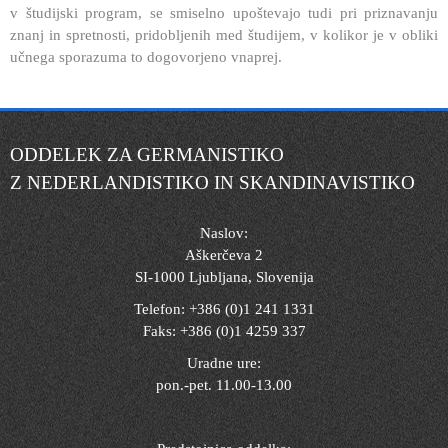
v študijski program, se smiselno upoštevajo tudi pri priznavanju
znanj in spretnosti, pridobljenih med študijem, v kolikor je v obliki
učnega sporazuma to dogovorjeno vnaprej.
ODDELEK ZA GERMANISTIKO
Z NEDERLANDISTIKO IN SKANDINAVISTIKO
Naslov:
Aškerčeva 2
SI-1000 Ljubljana, Slovenija
Telefon: +386 (0)1 241 1331
Faks: +386 (0)1 4259 337
Uradne ure:
pon.-pet. 11.00-13.00