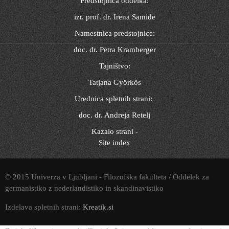
Predstojnica oddelka:
izr. prof. dr. Irena Samide
Namestnica predstojnice:
doc. dr. Petra Kramberger
Tajništvo:
Tatjana Györkös
Urednica spletnih strani:
doc. dr. Andreja Retelj
Kazalo strani -
Site index
© 2015 Univerza v Ljubljani - Filozofska fakulteta / Oddelek za
germanistiko z nederlandistiko in skandinavistiko
Izdelava spletnih strani:
Kreatik.si