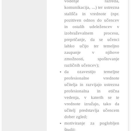
vodenje razreda,
komunikacija, ...) ter ustrezna
stališča in vrednote (npr.
pozitiven odnos do učencev
in ostalih udeležencev v
izobraževalnem procesu,
prepričanje, da se učenci
lahko učijo ter temeljno
zaupanje v njihove
zmožnosti, spoštovanje
različnih učencev);
da ozavestijo temeljne
profesionalne vrednote
učitelja in razvijajo ustrezna
profesionalna in etična
vedenja, v katerih se te
vrednote izražajo, tako da
učitelj predstavlja učencem
dober zgled;
motiviranje za poglobljen
študij;