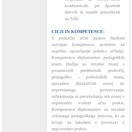
konferencah, pri športnih
dnevih in ostalih prireditvah
na šoli)
CILJI IN KOMPETENCE:
S pomočjo učne prakse študenti
razvijejo kompetence potrebne za
uspešno opravljanje poklica učitelja.
Kompetence diplomantov pedagoških
smeri študija so rezultat znanj s
posameznih predmetnih področij,
pedagoško – psiholoških znanj,
specialno didaktičnih znanj ter
neprestanega povezovanja,
reflektiranja in preizkušanja teh znanj v
neposredni vodeni učni praksi.
Kompetence diplomantov so rezultat
celotnega pedagoškega procesa, ki se
izvaja na fakulteti v povezavi z
neposredno prakso.