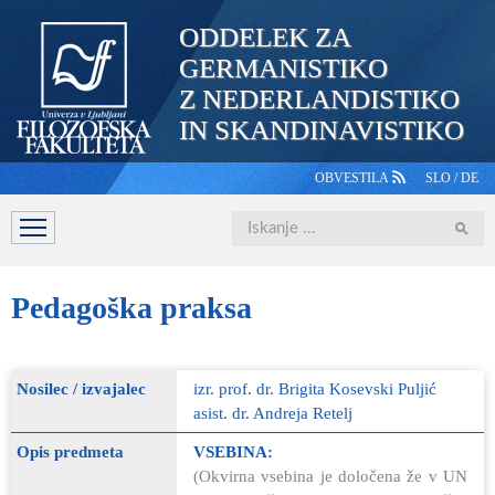
ODDELEK ZA
GERMANISTIKO
Z NEDERLANDISTIKO
IN SKANDINAVISTIKO
OBVESTILA
SLO
/
DE
Iskanje
DOMOV
PREDSTAVITEV
ŠTUDIJ
OSEBJE
ŠTUDE
Pedagoška
praksa
Nosilec / izvajalec
izr. prof. dr. Brigita Kosevski Puljić
asist. dr. Andreja Retelj
Opis predmeta
VSEBINA:
(Okvirna vsebina je določena že v UN