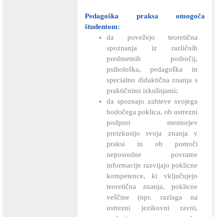
Pedagoška praksa omogoča
študentom:
da povežejo teoretična
spoznanja iz različnih
predmetnih področij,
psihološka, pedagoška in
specialno didaktična znanja s
praktičnimi izkušnjami;
da spoznajo zahteve svojega
bodočega poklica, ob ustrezni
podpori mentorjev
preizkusijo svoja znanja v
praksi in ob pomoči
neposredne povratne
informacije razvijajo poklicne
kompetence, ki vključujejo
teoretična znanja, poklicne
veščine (npr. razlaga na
ustrezni jezikovni ravni,