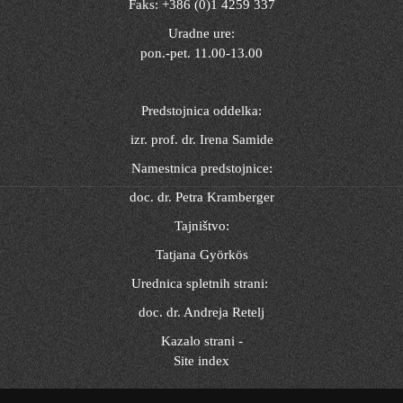
Faks: +386 (0)1 4259 337
Uradne ure:
pon.-pet. 11.00-13.00
Predstojnica oddelka:
izr. prof. dr. Irena Samide
Namestnica predstojnice:
doc. dr. Petra Kramberger
Tajništvo:
Tatjana Györkös
Urednica spletnih strani:
doc. dr. Andreja Retelj
Kazalo strani -
Site index