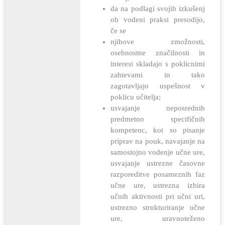
da na podlagi svojih izkušenj
ob vodeni praksi presodijo,
če se
njihove zmožnosti,
osebnostne značilnosti in
interesi skladajo s poklicnimi
zahtevami in tako
zagotavljajo uspešnost v
poklicu učitelja;
usvajanje neposrednih
predmetno specifičnih
kompetenc, kot so pisanje
priprav na pouk, navajanje na
samostojno vodenje učne ure,
usvajanje ustrezne časovne
razporeditve posameznih faz
učne ure, ustrezna izbira
učnih aktivnosti pri učni uri,
ustrezno strukturiranje učne
ure, uravnoteženo