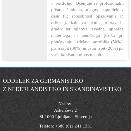
v portfoliju. Ocenjuje se profesionalni
pristop študenta, njegov napredek v
času PP, sposobnost opazovanja in
refleksij, izdelava učnih priprav in
gradiv ter njihova izvedba, uporaba
maternega in nemškega jezika pri
poučevanju, izdelava portfolija (50%),
pisni izpit (30%) in ustni izpit (20%) po
vseh končanih obveznostih.
ODDELEK ZA GERMANISTIKO
Z NEDERLANDISTIKO IN SKANDINAVISTIKO
Naslov:
Aškerčeva 2
SI-1000 Ljubljana, Slovenija
Telefon: +386 (0)1 241 1331