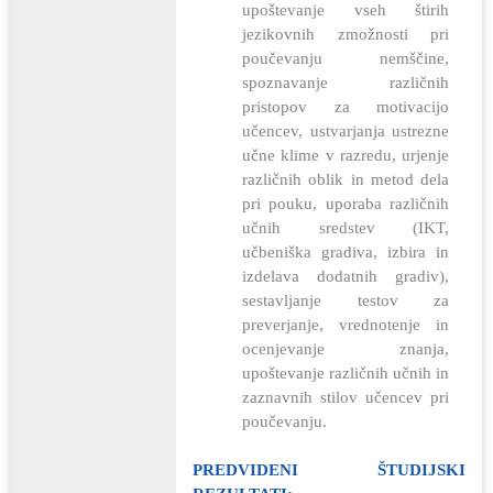
upoštevanje vseh štirih
jezikovnih zmožnosti pri
poučevanju nemščine,
spoznavanje različnih
pristopov za motivacijo
učencev, ustvarjanja ustrezne
učne klime v razredu, urjenje
različnih oblik in metod dela
pri pouku, uporaba različnih
učnih sredstev (IKT,
učbeniška gradiva, izbira in
izdelava dodatnih gradiv),
sestavljanje testov za
preverjanje, vrednotenje in
ocenjevanje znanja,
upoštevanje različnih učnih in
zaznavnih stilov učencev pri
poučevanju.
PREDVIDENI ŠTUDIJSKI