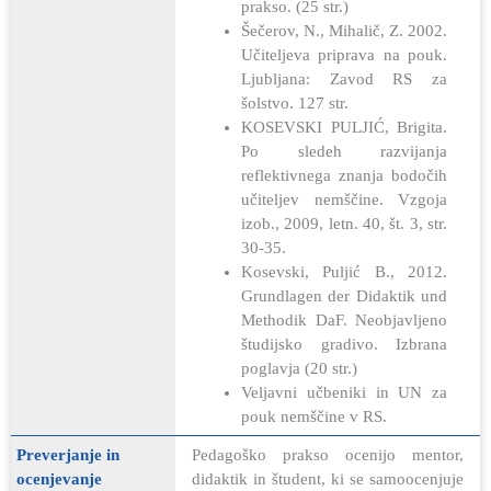
prakso. (25 str.)
Šečerov, N., Mihalič, Z. 2002.
Učiteljeva priprava na pouk.
Ljubljana: Zavod RS za
šolstvo. 127 str.
KOSEVSKI PULJIĆ, Brigita.
Po sledeh razvijanja
reflektivnega znanja bodočih
učiteljev nemščine. Vzgoja
izob., 2009, letn. 40, št. 3, str.
30-35.
Kosevski, Puljić B., 2012.
Grundlagen der Didaktik und
Methodik DaF. Neobjavljeno
študijsko gradivo. Izbrana
poglavja (20 str.)
Veljavni učbeniki in UN za
pouk nemščine v RS.
Preverjanje in
Pedagoško prakso ocenijo mentor,
ocenjevanje
didaktik in študent, ki se samoocenjuje