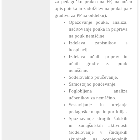
za pedagoško prakso na FF, natančen
opis poteka in zadolžitev na praksi pa v
gradivu za PP na oddelku).
Opazovanje pouka, analiza,
načrtovanje pouka in priprava
na pouk nemščine.
Izdelava zapisnikov s
hospitacij.
Izdelava učnih priprav in
učnih gradiv za pouk
nemščine.
Sodelovalno poučevanje.
Samostojno poučevanje.
Poglobljena analiza
učbenikov za nemščino.
Sestavljanje in urejanje
pedagoške mape in portfolija.
Spoznavanje drugih šolskih
in zunajšolskih aktivnosti
(sodelovanje v študijskih
skupinah, na ocenjevalnih