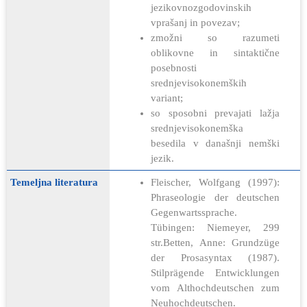
jezikovnozgodovinskih
vprašanj in povezav;
zmožni so razumeti
oblikovne in sintaktične
posebnosti
srednjevisokonemških
variant;
so sposobni prevajati lažja
srednjevisokonemška
besedila v današnji nemški
jezik.
Temeljna literatura
Fleischer, Wolfgang (1997):
Phraseologie der deutschen
Gegenwartssprache.
Tübingen: Niemeyer, 299
str.Betten, Anne: Grundzüge
der Prosasyntax (1987).
Stilprägende Entwicklungen
vom Althochdeutschen zum
Neuhochdeutschen.