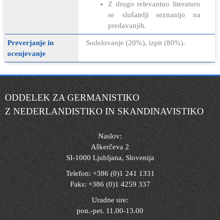
Z drugo relevantno literaturo
se slušatelji seznanijo na
predavanjih.
Preverjanje in
Sodelovanje (20%), izpit (80%).
ocenjevanje
ODDELEK ZA GERMANISTIKO
Z NEDERLANDISTIKO IN SKANDINAVISTIKO
Naslov:
Aškerčeva 2
SI-1000 Ljubljana, Slovenija
Telefon: +386 (0)1 241 1331
Faks: +386 (0)1 4259 337
Uradne ure:
pon.-pet. 11.00-13.00