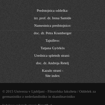
Predstojnica oddelka:
izr. prof. dr. Irena Samide
Namestnica predstojnice:
doc. dr. Petra Kramberger
Tajništvo:
Tatjana Györkös
Urednica spletnih strani:
doc. dr. Andreja Retelj
Kazalo strani -
Site index
© 2015 Univerza v Ljubljani - Filozofska fakulteta / Oddelek za
germanistiko z nederlandistiko in skandinavistiko