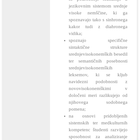
jezikovnim sistemom srednje
visoke nemščine, ki ga
spoznavajo tako s sinhronega
kakor tudi z diahronega
vidika;
spoznajo specifične
sintaktične strukture
srednjevisokonemških besedil
ter semantičnih posebnosti
srednjevisokonemških
leksemov, ki se kljub
navidezni podobnosti z
novovisokonemškimi v
določeni meri razlikujejo od
njihovega sodobnega
pomena;
na osnovi pridobljenih
sistemskih ter medkulturnih
kompetenc študenti razvijejo
sposobnost za analiziranje