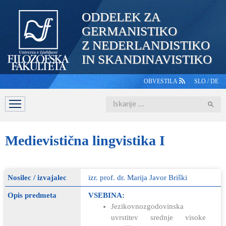
ODDELEK ZA
GERMANISTIKO
Z NEDERLANDISTIKO
IN SKANDINAVISTIKO
OBVESTILA
SLO
/
DE
Iskanje
DOMOV
PREDSTAVITEV
ŠTUDIJ
OSEBJE
ŠTUDE
Medievistična
lingvistika I
Nosilec / izvajalec
izr. prof. dr. Marija Javor Briški
Opis predmeta
VSEBINA:
Jezikovnozgodovinska
uvrstitev srednje visoke