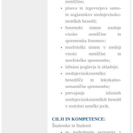
nemščine;
pisava in izgovorjava samo-
in soglasnikov srednjevisoko-
nemških besedil;
fonemski sistem srednje
visoke nemščine in
sprememba fonemov;
morfološki sistem v srednji
visoki nemščini in
morfološke spremembe;
izbrana poglavja iz skladnje;
srednjevisokonemško
besedišče in leksikalno-
semantične spremembe;
prevajanje izbranih
srednjevisokonemških besedil
v sodobni nemški jezik.
CILJI IN KOMPETENCE:
Študentke in študenti
se podrobneje seznanijo z