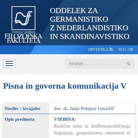
ODDELEK ZA
GERMANISTIKO
Z NEDERLANDISTIKO
IN SKANDINAVISTIKO
OBVESTILA
SLO
/
DE
Iskanje
DOMOV
PREDSTAVITEV
ŠTUDIJ
OSEBJE
ŠTUDE
Pisna
in govorna komunikacija V
Nosilec / izvajalec
doc. dr. Janja Polajnar Lenarčič
Opis predmeta
VSEBINA:
Različne teme iz družbenopolitičnega
dogajanja, gospodarstva, umetnosti in