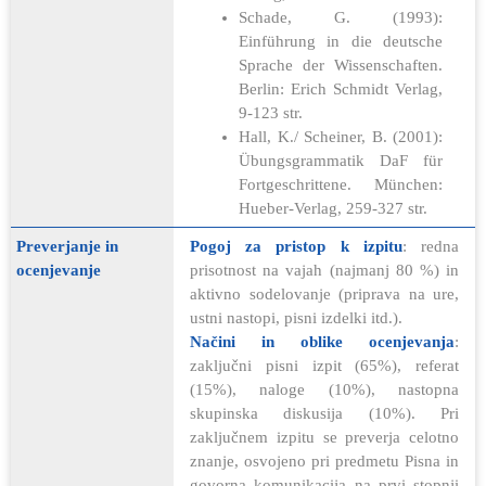
Schade, G. (1993):
Einführung in die deutsche
Sprache der Wissenschaften.
Berlin: Erich Schmidt Verlag,
9-123 str.
Hall, K./ Scheiner, B. (2001):
Übungsgrammatik DaF für
Fortgeschrittene. München:
Hueber-Verlag, 259-327 str.
Preverjanje in
Pogoj za pristop k izpitu
: redna
ocenjevanje
prisotnost na vajah (najmanj 80 %) in
aktivno sodelovanje (priprava na ure,
ustni nastopi, pisni izdelki itd.).
Načini in oblike ocenjevanja
:
zaključni pisni izpit (65%), referat
(15%), naloge (10%), nastopna
skupinska diskusija (10%). Pri
zaključnem izpitu se preverja celotno
znanje, osvojeno pri predmetu Pisna in
govorna komunikacija na prvi stopnji