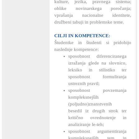
kulture, jezika, pravnega sistema;
oblike novinarskega poročanja;
vprašanja nacionalne identitete,
družbeni tabuji in problemske teme.
CILJI IN KOMPETENCE:
Študentke in študenti si pridobijo
naslednje kompetence:
sposobnost diferenciranega
izražanja glede na slovnico,
leksiko in stilistiko ter
sposobnost formuliranja
ustreznih pravil;
sposobnost povzemanja
kompleksnejših
(poljudno)znanstvenih
besedil iz drugih strok ter
kritično ovrednotenje in
analiziranje le-teh;
sposobnost argumentiranja
kompleksnejših tem in