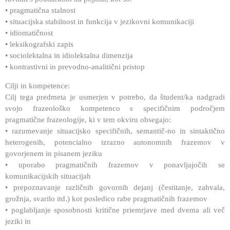
• pragmatična stalnost
• situacijska stabilnost in funkcija v jezikovni komunikaciji
• idiomatičnost
• leksikografski zapis
• sociolektalna in idiolektalna dimenzija
• kontrastivni in prevodno-analitični pristop
Cilji in kompetence:
Cilj tega predmeta je usmerjen v potrebo, da študent/ka nadgradi
svojo frazeološko kompetenco s specifičnim področjem
pragmatične frazeologije, ki v tem okviru obsegajo:
• razumevanje situacijsko specifičnih, semantič-no in sintaktično
heterogenih, potencialno izrazno autonomnih frazemov v
govorjenem in pisanem jeziku
• uporabo pragmatičnih frazemov v ponavljajočih se
komunikacijskih situacijah
• prepoznavanje različnih govornih dejanj (čestitanje, zahvala,
grožnja, svarilo itd.) kot posledico rabe pragmatičnih frazemov
• poglabljanje sposobnosti kritične priemrjave med dvema ali več
jeziki in