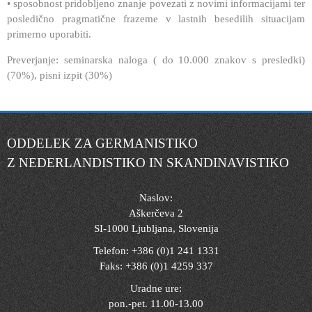
• sposobnost pridobljeno znanje povezati z novimi informacijami ter
posledično pragmatične frazeme v lastnih besedilih situacijam
primerno uporabiti.
Preverjanje: seminarska naloga ( do 10.000 znakov s presledki)
(70%), pisni izpit (30%)
ODDELEK ZA GERMANISTIKO
Z NEDERLANDISTIKO IN SKANDINAVISTIKO
Naslov:
Aškerčeva 2
SI-1000 Ljubljana, Slovenija
Telefon: +386 (0)1 241 1331
Faks: +386 (0)1 4259 337
Uradne ure:
pon.-pet. 11.00-13.00