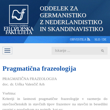
ODDELEK ZA
GERMANISTIKO
Z NEDERLANDISTIKO
IN SKANDINAVISTIKO
OBVESTILA
SLO
/
DE
Iskanje
DOMOV
PREDSTAVITEV
ŠTUDIJ
OSEBJE
ŠTUDE
Pragmatična
frazeologija
PRAGMATIČNA FRAZEOLOGIJA
doc. dr. Urška Valenčič Arh
Vsebina:
Kriteriji in lastnosti pragmatične frazeologije v razmerju do
stavčnočlenskih in stavčnih tipov frazemov na stavčni in besedilni
ravnini s poudarkom na pojmih, kot so: