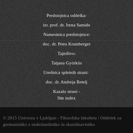
Predstojnica oddelka:
izr. prof. dr. Irena Samide
Namestnica predstojnice:
doc. dr. Petra Kramberger
Tajništvo:
Tatjana Györkös
Urednica spletnih strani:
doc. dr. Andreja Retelj
Kazalo strani -
Site index
© 2015 Univerza v Ljubljani - Filozofska fakulteta / Oddelek za
germanistiko z nederlandistiko in skandinavistiko