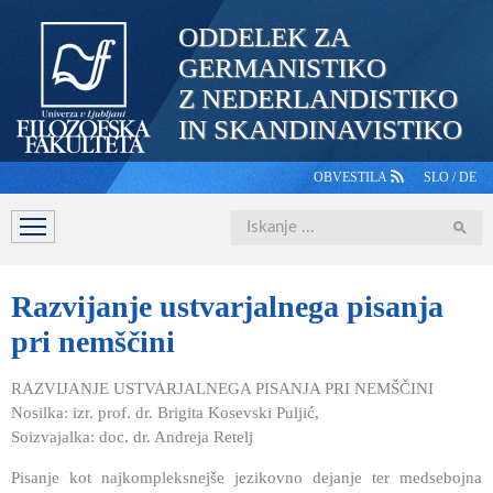
ODDELEK ZA
GERMANISTIKO
Z NEDERLANDISTIKO
IN SKANDINAVISTIKO
OBVESTILA
SLO
/
DE
Iskanje
DOMOV
PREDSTAVITEV
ŠTUDIJ
OSEBJE
ŠTUDE
Razvijanje
ustvarjalnega pisanja
pri nemščini
RAZVIJANJE USTVARJALNEGA PISANJA PRI NEMŠČINI
Nosilka: izr. prof. dr. Brigita Kosevski Puljić,
Soizvajalka: doc. dr. Andreja Retelj
Pisanje kot najkompleksnejše jezikovno dejanje ter medsebojna