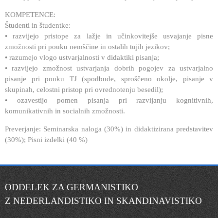
KOMPETENCE:
Študenti in študentke:
• razvijejo pristope za lažje in učinkovitejše usvajanje pisne
zmožnosti pri pouku nemščine in ostalih tujih jezikov;
• razumejo vlogo ustvarjalnosti v didaktiki pisanja;
• razvijejo zmožnost ustvarjanja dobrih pogojev za ustvarjalno
pisanje pri pouku TJ (spodbude, sproščeno okolje, pisanje v
skupinah, celostni pristop pri ovrednotenju besedil);
• ozavestijo pomen pisanja pri razvijanju kognitivnih,
komunikativnih in socialnih zmožnosti.
Preverjanje: Seminarska naloga (30%) in didaktizirana predstavitev
(30%); Pisni izdelki (40 %)
ODDELEK ZA GERMANISTIKO
Z NEDERLANDISTIKO IN SKANDINAVISTIKO