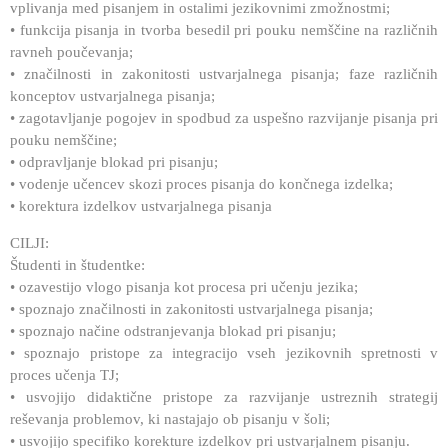
vplivanja med pisanjem in ostalimi jezikovnimi zmožnostmi;
• funkcija pisanja in tvorba besedil pri pouku nemščine na različnih
ravneh poučevanja;
• značilnosti in zakonitosti ustvarjalnega pisanja; faze različnih
konceptov ustvarjalnega pisanja;
• zagotavljanje pogojev in spodbud za uspešno razvijanje pisanja pri
pouku nemščine;
• odpravljanje blokad pri pisanju;
• vodenje učencev skozi proces pisanja do končnega izdelka;
• korektura izdelkov ustvarjalnega pisanja
CILJI:
Študenti in študentke:
• ozavestijo vlogo pisanja kot procesa pri učenju jezika;
• spoznajo značilnosti in zakonitosti ustvarjalnega pisanja;
• spoznajo načine odstranjevanja blokad pri pisanju;
• spoznajo pristope za integracijo vseh jezikovnih spretnosti v
proces učenja TJ;
• usvojijo didaktične pristope za razvijanje ustreznih strategij
reševanja problemov, ki nastajajo ob pisanju v šoli;
• usvojijo specifiko korekture izdelkov pri ustvarjalnem pisanju.