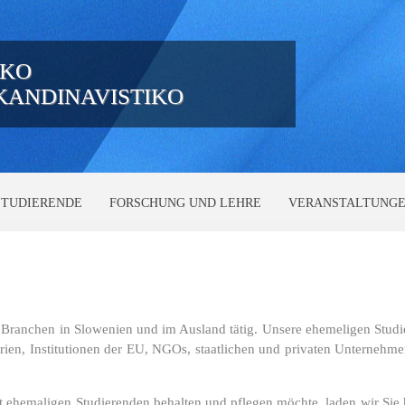
IKO
SKANDINAVISTIKO
STUDIERENDE
FORSCHUNG UND LEHRE
VERANSTALTUNG
n Branchen in Slowenien und im Ausland tätig. Unsere ehemeligen Stud
terien, Institutionen der EU, NGOs, staatlichen und privaten Unternehm
t ehemaligen Studierenden behalten und pflegen möchte, laden wir Sie 