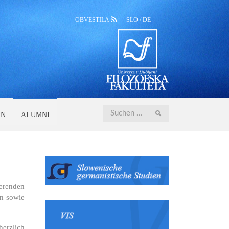
OBVESTILA
SLO
/
DE
Iskanje
EN
ALUMNI
ierenden
en sowie
herzlich