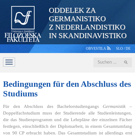
ODDELEK ZA
GERMANISTIKO
Z NEDERLANDISTIKO
IN SKANDINAVISTIKO
OBVESTILA
SLO
/
DE
Iskanje
ABTEILUNG
STUDIUM
PERSONAL
STUDIERENDE
Bedingungen
für den Abschluss des
Studiums
Für den Abschluss des Bachelorstudiengangs
Germanistik
–
Doppelfachstudium muss der Studierende alle Studienleistungen,
die das Studienprogramm und die Lehrpläne der einzelnen Fächer
festlegen, einschließlich der Diplomarbeit, in einem Gesamtumfang
von 90 CP erbracht haben. Das Gesamtstudium ist allerdings erst