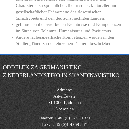
Charakteristika sprachlicher, literarischer, kultureller und
gesellschaftlicher Phänomene des slowenischen
Sprachgbiets und den deutschsprachigen Ländern;
gebrauchen die erworbenen Kenntnisse und Kompetenzen
im Sinne von Toleranz, Humanismus und Pazifismus
Andere fächerspezifische Kompetenzen werden in den
Studienplänen zu den einzelnen Fächern beschrieben.
ODDELEK ZA GERMANISTIKO
Z NEDERLANDISTIKO IN SKANDINAVISTIKO
Adresse:
Aškerčeva 2
SI-1000 Ljubljana
Slowenien
Telefon: +386 (0)1 241 1331
Fax: +386 (0)1 4259 337