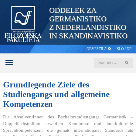
ODDELEK ZA
GERMANISTIKO
Z NEDERLANDISTIKO
IN SKANDINAVISTIKO
OBVESTILA
SLO
/
DE
Iskanje
ABTEILUNG
STUDIUM
PERSONAL
STUDIERENDE
Grundlegende
Ziele des
Studiengangs und allgemeine
Kompetenzen
Die AbsolventInnen des Bachelorstudiengangs Germanistik –
Doppelfachstudium erwerben Kenntnisse und interkulturelle
Sprachkompetenzen, die gemäß internationaler Standards als