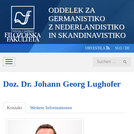
ODDELEK ZA
GERMANISTIKO
Z NEDERLANDISTIKO
IN SKANDINAVISTIKO
OBVESTILA
SLO
/
DE
Iskanje
ABTEILUNG
STUDIUM
PERSONAL
STUDIERENDE
Doz.
Dr. Johann Georg Lughofer
Kontakt
Weitere Informationen