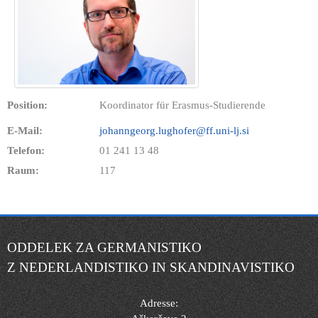
Position:
Koordinator für Erasmus-Studierende
E-Mail:
johanngeorg.lughofer@ff.uni-lj.si
Telefon:
01 241 13 48
Raum:
117
ODDELEK ZA GERMANISTIKO
Z NEDERLANDISTIKO IN SKANDINAVISTIKO
Adresse: