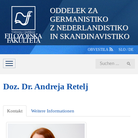
ODDELEK ZA
GERMANISTIKO
Z NEDERLANDISTIKO
IN SKANDINAVISTIKO
OBVESTILA
SLO
/
DE
Iskanje
ABTEILUNG
STUDIUM
PERSONAL
STUDIERENDE
Doz.
Dr. Andreja Retelj
Kontakt
Weitere Informationen