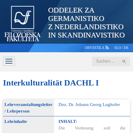
ODDELEK ZA
GERMANISTIKO
Z NEDERLANDISTIKO
IN SKANDINAVISTIKO
OBVESTILA
SLO
/
DE
Iskanje
ABTEILUNG
STUDIUM
PERSONAL
STUDIERENDE
Interkulturalität
DACHL I
Lehrveranstaltungsleiter
Doz. Dr. Johann Georg Lughofer
/ Lehrperson
Lehrinhalte
INHALT:
Die Vorlesung soll die