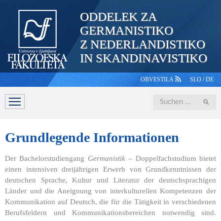
ODDELEK ZA
GERMANISTIKO
Z NEDERLANDISTIKO
IN SKANDINAVISTIKO
OBVESTILA
SLO
/
DE
Iskanje
ABTEILUNG
STUDIUM
PERSONAL
STUDIERENDE
Grundlegende
Informationen
Der Bachelorstudiengang
Germanistik
– Doppelfachstudium bietet
einen intensiven dreijährigen Erwerb von Grundkenntnissen der
deutschen Sprache, Kultur und Literatur der deutschsprachigen
Länder und die Aneignung von interkulturellen Kompetenzen der
Kommunikation auf Deutsch, die für die Tätigkeit in verschiedenen
Berufsfeldern und Kommunikationsbereichen notwendig sind.