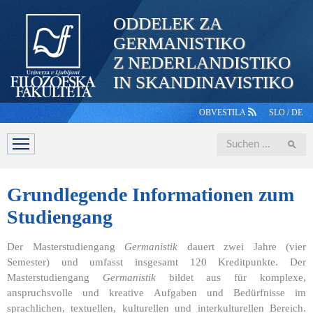
ODDELEK ZA
GERMANISTIKO
Z NEDERLANDISTIKO
IN SKANDINAVISTIKO
OBVESTILA
SLO
/
DE
Iskanje
ABTEILUNG
STUDIUM
PERSONAL
STUDIERENDE
Grundlegende
Informationen zum
Studiengang
Der Masterstudiengang
Germanistik
dauert zwei Jahre (vier
Semester) und umfasst insgesamt 120 Kreditpunkte. Der
Masterstudiengang
Germanistik
bildet aus für komplexe,
anspruchsvolle und kreative Aufgaben und Bedürfnisse im
sprachlichen, textuellen, kulturellen und interkulturellen Bereich.