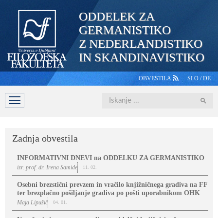
ODDELEK ZA
GERMANISTIKO
Z NEDERLANDISTIKO
IN SKANDINAVISTIKO
OBVESTILA
SLO
/
DE
Iskanje
DOMOV
PREDSTAVITEV
ŠTUDIJ
OSEBJE
ŠTUDE
Zadnja obvestila
INFORMATIVNI DNEVI na ODDELKU ZA GERMANISTIKO
izr. prof. dr. Irena Samide
11. 02.
Osebni brezstični prevzem in vračilo knjižničnega gradiva na FF
ter brezplačno pošiljanje gradiva po pošti uporabnikom OHK
Maja Lipužič
04. 01.