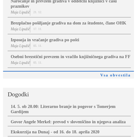
Naročanje in prevzem gradiva v oddelčni knjižnici v času
praznikov
Maja Lipužič
21. 12.
Brezplačno pošiljanje gradiva na dom za študente, člane OHK
Maja Lipužič
17. 11.
Izposoja in vračanje gradiva po pošti
Maja Lipužič
05. 11.
Osebni brezstični prevzem in vračilo knjižničnega gradiva na FF
Maja Lipužič
05. 11.
Vsa obvestila
Dogodki
14. 5. ob 20.00: Literarno branje in pogovor s Tomerjem
Gardijem
Govor Angele Merkel: prevod v slovenščino in njegova analiza
Ekskurzija na Dunaj - od 16. do 18. aprila 2020