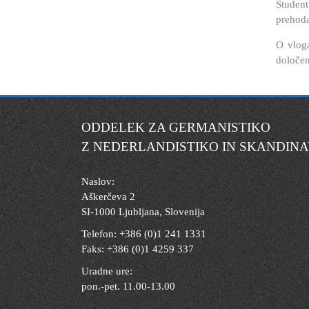
Študent
prehoda
O vloga
določen
ODDELEK ZA GERMANISTIKO
Z NEDERLANDISTIKO IN SKANDINA
Naslov:
Aškerčeva 2
SI-1000 Ljubljana, Slovenija
Telefon: +386 (0)1 241 1331
Faks: +386 (0)1 4259 337
Uradne ure:
pon.-pet. 11.00-13.00