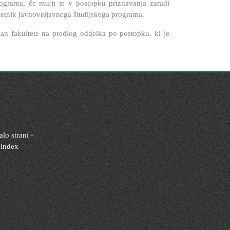
rograma, če mu/ji je v postopku priznavanja zaradi
i letnik javnoveljavnega študijskega programa.
an fakultete na predlog oddelka po postopku, ki je
lo strani -
 index