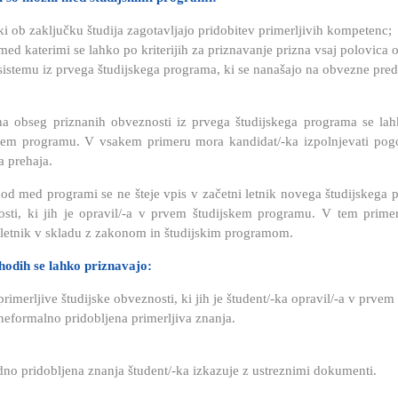
ki ob zaključku študija zagotavljajo pridobitev primerljivih kompetenc;
med katerimi se lahko po kriterijih za priznavanje prizna vsaj polovi
sistemu iz prvega študijskega programa, ki se nanašajo na obvezne pre
a obseg priznanih obveznosti iz prvega študijskega programa se lahko
kem programu. V vsakem primeru mora kandidat/-ka izpolnjevati pogoj
a prehaja.
od med programi se ne šteje vpis v začetni letnik novega študijskega 
sti, ki jih je opravil/-a v prvem študijskem programu. V tem prime
 letnik v skladu z zakonom in študijskim programom.
hodih se lahko priznavajo:
primerljive študijske obveznosti, ki jih je študent/-ka opravil/-a v prv
neformalno pridobljena primerljiva znanja.
no pridobljena znanja študent/-ka izkazuje z ustreznimi dokumenti.