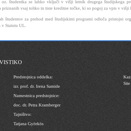
 oz. študentka se lahko vključi v višji letnik drugega študijskega p
 priznanih vsaj toliko in tiste kreditne točke, ki so pogoj za vpis v višj
h študentov za prehod med študijskimi programi odloča pristojni org
 v Statutu UL.
VISTIKO
Predstojnica oddelka:
Kaza
Site
izr. prof. dr. Irena Samide
Namestnica predstojnice:
doc. dr. Petra Kramberger
Tajništvo:
Tatjana Györkös