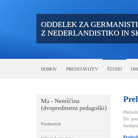
ODDELEK ZA GERMANIST
Z NEDERLANDISTIKO IN 
DOMOV
PREDSTAVITEV
ŠTUDIJ
OS
Pre
Ma - Nemščina
(dvopredmetni pedagoški)
Prehodi
Do pren
Predmetnik
študijs
Prehod