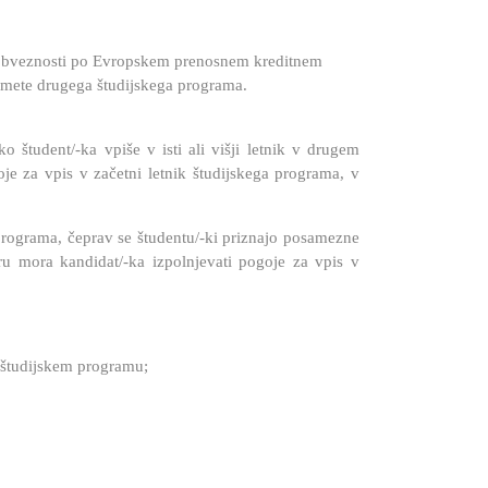
ca obveznosti po Evropskem prenosnem kreditnem
dmete drugega študijskega programa.
 študent/-ka vpiše v isti ali višji letnik v drugem
e za vpis v začetni letnik študijskega programa, v
programa, čeprav se študentu/-ki priznajo posamezne
ru mora kandidat/-ka izpolnjevati pogoje za vpis v
em študijskem programu;