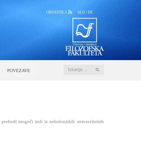
OBVESTILA
SLO
/
DE
Iskanje
POVEZAVE
 prehodi mogoči tudi iz nebolonjskih univerzitetnih