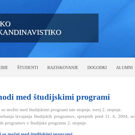
IKO
SKANDINAVISTIKO
EBJE
ŠTUDENTI
RAZISKOVANJE
DOGODKI
ALUMNI
hodi
med študijskimi programi
 so možni med študijskimi programi iste stopnje, torej 2. stopnje.
ehanja izvajanja študijskih programov, sprejetih pred 11. 6. 2004, so
kih programov v študijske programe 2. stopnje.
i so možni med študijskimi programi: