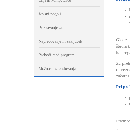
Cilji in kompetence
Vpisni pogoji
Priznavanje znanj
Glede n
Napredovanje in zaključek
študijs
katereg
Prehodi med programi
Za preh
Možnosti zaposlovanja
obvezno
začetni
Pri pre
Predhod