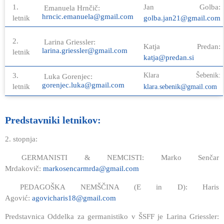
1.
Jan Golba:
Emanuela Hrnčič:
hrncic.emanuela@gmail.com
letnik
golba.jan21@gmail.com
2.
Larina Griessler:
Katja Predan:
larina.griessler@gmail.com
letnik
katja@predan.si
3.
Klara Šebenik:
Luka Gorenjec:
gorenjec.luka@gmail.com
letnik
klara.sebenik@gmail.com
Predstavniki letnikov:
2. stopnja:
GERMANISTI & NEMCISTI: Marko Senčar
Mrdakovič:
markosencarmrda@gmail.com
PEDAGOŠKA NEMŠČINA (E in D): Haris
Agović:
agovicharis18@gmail.com
Predstavnica Oddelka za germanistiko v ŠSFF je Larina Griessler: