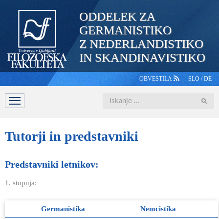
ODDELEK ZA
GERMANISTIKO
Z NEDERLANDISTIKO
IN SKANDINAVISTIKO
OBVESTILA
SLO
/
DE
Iskanje
DOMOV
PREDSTAVITEV
ŠTUDIJ
OSEBJE
ŠTUDE
Tutorji
in predstavniki
Predstavniki letnikov:
1. stopnja:
Germanistika
Nemcistika