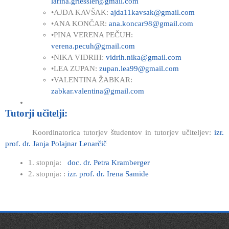
larina.griessler@gmail.com
•AJDA KAVŠAK:
ajda11kavsak@gmail.com
•ANA KONČAR:
ana.koncar98@gmail.com
•PINA VERENA PEČUH:
verena.pecuh@gmail.com
•NIKA VIDRIH:
vidrih.nika@gmail.com
•LEA ZUPAN:
zupan.lea99@gmail.com
•VALENTINA ŽABKAR:
zabkar.valentina@gmail.com
Tutorji učitelji:
Koordinatorica tutorjev študentov in tutorjev učiteljev:
izr.
prof. dr. Janja Polajnar Lenarčič
1. stopnja:
doc. dr. Petra Kramberger
2. stopnja: :
izr. prof. dr. Irena Samide