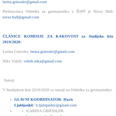
larina.griessler@gmail.com
Predstavnica Oddelka za germanistiko v ŠOFF je Nives Hüll:
nives.hull@gmail.com
ČLANICE KOMISIJE ZA KAKOVOST za študijsko leto
2019/2020:
Larina Griessler:
larina.griessler@gmail.com
Nika Vidrih:
vidrih.nika@gmail.com
Tutorji
V študijskem letu 2019/2020 so tutorji na Oddelku za germanistiko:
GLAVNI KOORDINATOR: Haris
Ljubijankič
:
h.ljubijankic@gmail.com
•LARINA GRIESSLER: