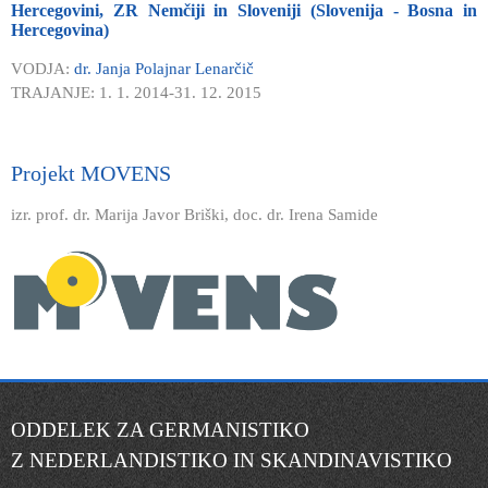
Hercegovini, ZR Nemčiji in Sloveniji (Slovenija - Bosna in
Hercegovina)
VODJA:
dr. Janja Polajnar Lenarčič
TRAJANJE: 1. 1. 2014-31. 12. 2015
Projekt MOVENS
izr. prof. dr. Marija Javor Briški, doc. dr. Irena Samide
ODDELEK ZA GERMANISTIKO
Z NEDERLANDISTIKO IN SKANDINAVISTIKO