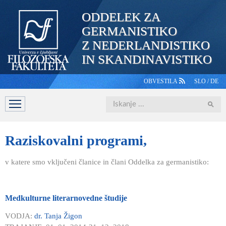
ODDELEK ZA
GERMANISTIKO
Z NEDERLANDISTIKO
IN SKANDINAVISTIKO
OBVESTILA
SLO
/
DE
Iskanje
DOMOV
PREDSTAVITEV
ŠTUDIJ
OSEBJE
ŠTUDE
Raziskovalni
programi,
v katere smo vključeni članice in člani Oddelka za germanistiko:
Medkulturne literarnovedne študije
VODJA:
dr. Tanja Žigon