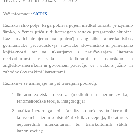
TRAJANJE: 01. 01. 2014-31. 12. 2018
Več informacij:
SICRIS
Raziskovalno polje, ki ga pokriva pojem medkulturnosti, je izjemno
široko, o čemer priča tudi heterogena sestava programske skupine.
Raziskovalci delujemo na področjih anglistike, amerikanistike,
germanistike, prevodoslovja, slavistike, slovenistike in primerjalne
književnosti ter se ukvarjamo s preučevanjem literarne
medkulturnosti v stiku s kulturami na nemškem in
angleško/ameriškem in govornem področju ter v stiku z južno- in
zahodnoslovanskimi literaturami.
Raziskave se usmerjajo na pet temeljnih področij:
literarnoteoretski diskurz (medkulturna hermenevtika,
fenomenološke teorije, imagologija);
analiza literarnega polja (analiza kontekstov in literarnih
konvencij, literarno-historični vidiki, recepcija, literature v
neposrednih interkulturnih ter transkulturnih stikih,
kanonizacija);