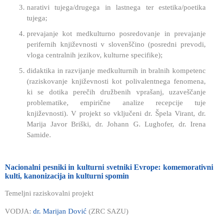
narativi tujega/drugega in lastnega ter estetika/poetika
tujega;
prevajanje kot medkulturno posredovanje in prevajanje
perifernih književnosti v slovenščino (posredni prevodi,
vloga centralnih jezikov, kulturne specifike);
didaktika in razvijanje medkulturnih in bralnih kompetenc
(raziskovanje književnosti kot polivalentnega fenomena,
ki se dotika perečih družbenih vprašanj, uzaveščanje
problematike, empirične analize recepcije tuje
književnosti). V projekt so vključeni dr. Špela Virant, dr.
Marija Javor Briški, dr. Johann G. Lughofer, dr. Irena
Samide.
Nacionalni pesniki in kulturni svetniki Evrope: komemorativni
kulti, kanonizacija in kulturni spomin
Temeljni raziskovalni projekt
VODJA:
dr. Marijan Dović
(ZRC SAZU)