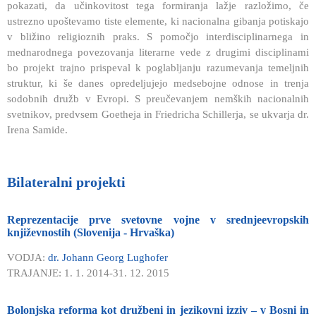
pokazati, da učinkovitost tega formiranja lažje razložimo, če
ustrezno upoštevamo tiste elemente, ki nacionalna gibanja potiskajo
v bližino religioznih praks. S pomočjo interdisciplinarnega in
mednarodnega povezovanja literarne vede z drugimi disciplinami
bo projekt trajno prispeval k poglabljanju razumevanja temeljnih
struktur, ki še danes opredeljujejo medsebojne odnose in trenja
sodobnih družb v Evropi. S preučevanjem nemških nacionalnih
svetnikov, predvsem Goetheja in Friedricha Schillerja, se ukvarja dr.
Irena Samide.
Bilateralni projekti
Reprezentacije prve svetovne vojne v srednjeevropskih
književnostih (Slovenija - Hrvaška)
VODJA:
dr. Johann Georg Lughofer
TRAJANJE: 1. 1. 2014-31. 12. 2015
Bolonjska reforma kot družbeni in jezikovni izziv – v Bosni in