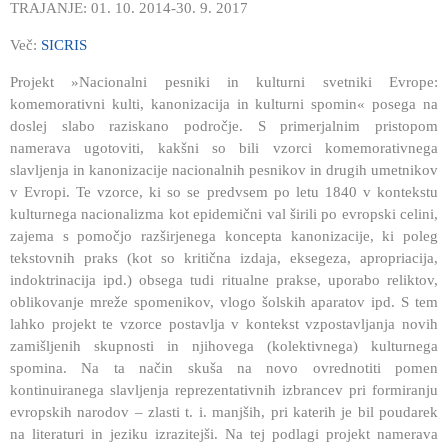
TRAJANJE: 01. 10. 2014-30. 9. 2017
Več:
SICRIS
Projekt »Nacionalni pesniki in kulturni svetniki Evrope:
komemorativni kulti, kanonizacija in kulturni spomin« posega na
doslej slabo raziskano področje. S primerjalnim pristopom
namerava ugotoviti, kakšni so bili vzorci komemorativnega
slavljenja in kanonizacije nacionalnih pesnikov in drugih umetnikov
v Evropi. Te vzorce, ki so se predvsem po letu 1840 v kontekstu
kulturnega nacionalizma kot epidemični val širili po evropski celini,
zajema s pomočjo razširjenega koncepta kanonizacije, ki poleg
tekstovnih praks (kot so kritična izdaja, eksegeza, apropriacija,
indoktrinacija ipd.) obsega tudi ritualne prakse, uporabo reliktov,
oblikovanje mreže spomenikov, vlogo šolskih aparatov ipd. S tem
lahko projekt te vzorce postavlja v kontekst vzpostavljanja novih
zamišljenih skupnosti in njihovega (kolektivnega) kulturnega
spomina. Na ta način skuša na novo ovrednotiti pomen
kontinuiranega slavljenja reprezentativnih izbrancev pri formiranju
evropskih narodov – zlasti t. i. manjših, pri katerih je bil poudarek
na literaturi in jeziku izrazitejši. Na tej podlagi projekt namerava