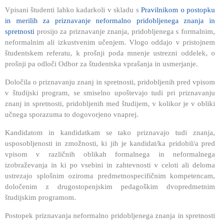
Vpisani študenti lahko kadarkoli v skladu s
Pravilnikom o postopku
in merilih za priznavanje neformalno pridobljenega znanja in
spretnosti
prosijo za priznavanje znanja, pridobljenega s formalnim,
neformalnim ali izkustvenim učenjem. Vlogo oddajo v pristojnem
študentskem referatu, k prošnji poda mnenje ustrezni oddelek, o
prošnji pa odloči Odbor za študentska vprašanja in usmerjanje.
Določila o priznavanju znanj in spretnosti, pridobljenih pred vpisom
v študijski program, se smiselno upoštevajo tudi pri priznavanju
znanj in spretnosti, pridobljenih med študijem, v kolikor je v obliki
učnega sporazuma to dogovorjeno vnaprej.
Kandidatom in kandidatkam se tako priznavajo tudi znanja,
usposobljenosti in zmožnosti, ki jih je kandidat/ka pridobil/a pred
vpisom v različnih oblikah formalnega in neformalnega
izobraževanja in ki po vsebini in zahtevnosti v celoti ali deloma
ustrezajo splošnim oziroma predmetnospecifičnim kompetencam,
določenim z drugostopenjskim pedagoškim dvopredmetnim
študijskim programom.
Postopek priznavanja neformalno pridobljenega znanja in spretnosti