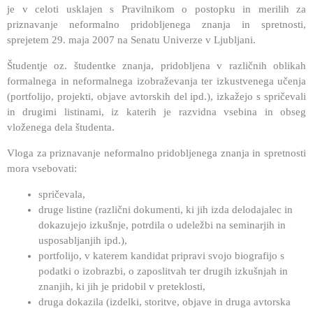
je v celoti usklajen s Pravilnikom o postopku in merilih za
priznavanje neformalno pridobljenega znanja in spretnosti,
sprejetem 29. maja 2007 na Senatu Univerze v Ljubljani.
Študentje oz. študentke znanja, pridobljena v različnih oblikah
formalnega in neformalnega izobraževanja ter izkustvenega učenja
(portfolijo, projekti, objave avtorskih del ipd.), izkažejo s spričevali
in drugimi listinami, iz katerih je razvidna vsebina in obseg
vloženega dela študenta.
Vloga za priznavanje neformalno pridobljenega znanja in spretnosti
mora vsebovati:
spričevala,
druge listine (različni dokumenti, ki jih izda delodajalec in
dokazujejo izkušnje, potrdila o udeležbi na seminarjih in
usposabljanjih ipd.),
portfolijo, v katerem kandidat pripravi svojo biografijo s
podatki o izobrazbi, o zaposlitvah ter drugih izkušnjah in
znanjih, ki jih je pridobil v preteklosti,
druga dokazila (izdelki, storitve, objave in druga avtorska