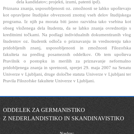
dela kandidatov; projekti, izumi, patenti ipd).
Priznana znanja, usposobljenosti oz. zmožnosti se lahko upoštevajo
kot opravljene študijske obveznosti znotraj vseh delov študijskega
programa. Iz njih pa morata biti jasno razvidna tako vsebina kot
obseg vloženega dela študenta, da se lahko znanja ovrednotijo s
kreditnimi točkami. Na podlagi individualnih dokumentiranih vlog
študentov oz. študentk odloča o priznavanju in vrednotenju tako
pridobljenih znanj, usposobljenosti in zmožnosti Filozofska
fakulteta na predlog posameznih oddelkov. Ob tem upošteva
Pravilnik o postopku in merilih za priznavanje neformalno
pridobljenega znanja in spretnosti, sprejet 29. maja 2007 na Senatu
Univerze v Ljubljani, druge določbe statuta Univerze v Ljubljani ter
Pravila Filozofske fakultete Univerze v Ljubljani.
ODDELEK ZA GERMANISTIKO
Z NEDERLANDISTIKO IN SKANDINAVISTIKO
Naslov: