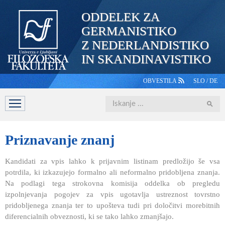
ODDELEK ZA
GERMANISTIKO
Z NEDERLANDISTIKO
IN SKANDINAVISTIKO
OBVESTILA
SLO
/
DE
Iskanje
DOMOV
PREDSTAVITEV
ŠTUDIJ
OSEBJE
ŠTUDE
Priznavanje
znanj
Kandidati za vpis lahko k prijavnim listinam predložijo še vsa
potrdila, ki izkazujejo formalno ali neformalno pridobljena znanja.
Na podlagi tega strokovna komisija oddelka ob pregledu
izpolnjevanja pogojev za vpis ugotavlja ustreznost tovrstno
pridobljenega znanja ter to upošteva tudi pri določitvi morebitnih
diferencialnih obveznosti, ki se tako lahko zmanjšajo.