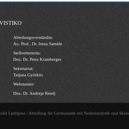
VISTIKO
Abteilungsvorständin:
Ao. Prof.. Dr. Irena Samide
Stellvertreterin:
Doz. Dr. Petra Kramberger
Sekretariat:
Tatjana Györkös
Webmaster:
Doz. Dr. Andreja Retelj
ulät Ljubljana / Abteilung für Germanistik mit Nederlandistik und Skan