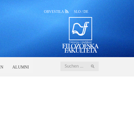
OBVESTILA
SLO
/
DE
Iskanje
EN
ALUMNI