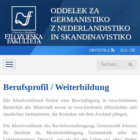
ODDELEK ZA
GERMANISTIKO
Z NEDERLANDISTIKO
IN SKANDINAVISTIKO
OBVESTILA
SLO
/
DE
Iskanje
ABTEILUNG
STUDIUM
PERSONAL
STUDIERENDE
Berufsprofil
/ Weiterbildung
Die AbsolventInnen finden eine Beschäftigung in verschiedenen
Bereichen der Wirtschaft sowie in verschiedenen öffentlichen und
staatlichen Institutionen, die Kontakte mit dem Ausland pflegen.
Die AbsolventInnen des Bachelorstudiengangs Germanistik können
ihr Studium im Masterstudiengang Germanistik oder im
Lehramtstudium Deutsch, wo sie für die Lehre auf allen Stufen