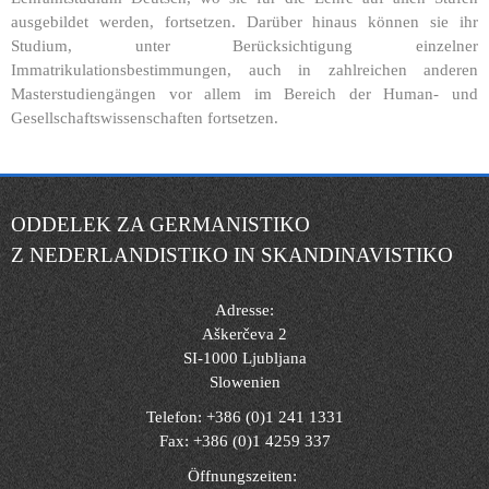
ausgebildet werden, fortsetzen. Darüber hinaus können sie ihr
Studium, unter Berücksichtigung einzelner
Immatrikulationsbestimmungen, auch in zahlreichen anderen
Masterstudiengängen vor allem im Bereich der Human- und
Gesellschaftswissenschaften fortsetzen.
ODDELEK ZA GERMANISTIKO
Z NEDERLANDISTIKO IN SKANDINAVISTIKO
Adresse:
Aškerčeva 2
SI-1000 Ljubljana
Slowenien
Telefon: +386 (0)1 241 1331
Fax: +386 (0)1 4259 337
Öffnungszeiten: