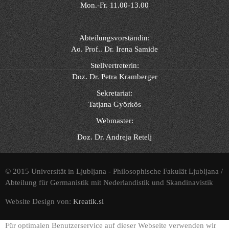
Mon.-Fr. 11.00-13.00
Abteilungsvorständin:
Ao. Prof.. Dr. Irena Samide
Stellvertreterin:
Doz. Dr. Petra Kramberger
Sekretariat:
Tatjana Györkös
Webmaster:
Doz. Dr. Andreja Retelj
© 2015 Universität in Ljubljana - Philosophische Fakulät Ljubljana /
Abteilung für Germanistik mit Nederlandistik und Skandinavistik
Website Design von:
Kreatik.si
Für optimalen Benutzerservice auf dieser Webseite verwenden wir