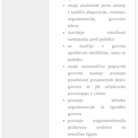
znajo analizirati javni nastop
s stališča dispozicije, vsebine,
argumentacije, govorice
telesa
razvijejo zmožnost
nastopanja pred publiko
se naučijo v govoru
upoštevati okoliščine, temo in
publiko
znajo sistematično pripraviti
govorni nastop: poznajo
posebnosti posameznih delov
govora in jih učinkovito
povezujejo v celoto
poznajo tehnike
argumentacije in zgradbo
govora
poznajo najpomembnejša
jezikovna sredstva in
retorične figure