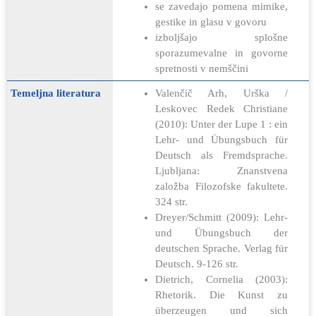
se zavedajo pomena mimike,
gestike in glasu v govoru
izboljšajo splošne
sporazumevalne in govorne
spretnosti v nemščini
Temeljna literatura
Valenčič Arh, Urška /
Leskovec Redek Christiane
(2010): Unter der Lupe 1 : ein
Lehr- und Übungsbuch für
Deutsch als Fremdsprache.
Ljubljana: Znanstvena
založba Filozofske fakultete.
324 str.
Dreyer/Schmitt (2009): Lehr-
und Übungsbuch der
deutschen Sprache. Verlag für
Deutsch. 9-126 str.
Dietrich, Cornelia (2003):
Rhetorik. Die Kunst zu
überzeugen und sich