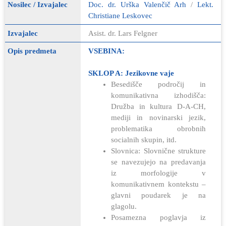
Nosilec / Izvajalec
Doc. dr. Urška Valenčič Arh
/
Lekt.
Christiane Leskovec
Izvajalec
Asist. dr. Lars Felgner
Opis predmeta
VSEBINA:
SKLOP A: Jezikovne vaje
Besedišče področij in
komunikativna izhodišča:
Družba in kultura D-A-CH,
mediji in novinarski jezik,
problematika obrobnih
socialnih skupin, itd.
Slovnica: Slovnične strukture
se navezujejo na predavanja
iz morfologije v
komunikativnem kontekstu –
glavni poudarek je na
glagolu.
Posamezna poglavja iz