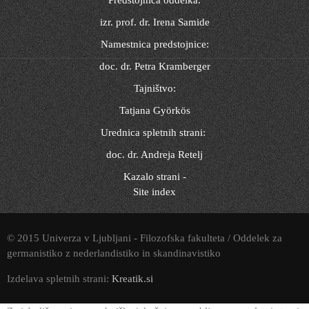
izr. prof. dr. Irena Samide
Namestnica predstojnice:
doc. dr. Petra Kramberger
Tajništvo:
Tatjana Györkös
Urednica spletnih strani:
doc. dr. Andreja Retelj
Kazalo strani -
Site index
© 2015 Univerza v Ljubljani - Filozofska fakulteta / Oddelek za
germanistiko z nederlandistiko in skandinavistiko
Izdelava spletnih strani:
Kreatik.si