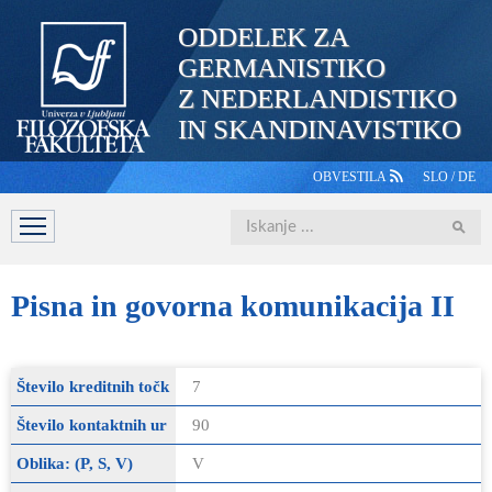
ODDELEK ZA
GERMANISTIKO
Z NEDERLANDISTIKO
IN SKANDINAVISTIKO
OBVESTILA
SLO
/
DE
Iskanje
DOMOV
PREDSTAVITEV
ŠTUDIJ
OSEBJE
ŠTUDE
Pisna
in govorna komunikacija II
Število kreditnih točk
7
Število kontaktnih ur
90
Oblika: (P, S, V)
V