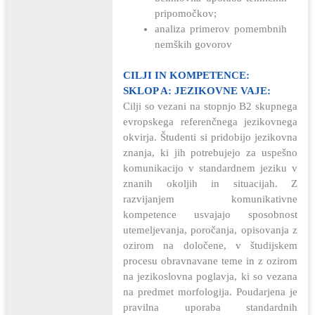
pripomočkov;
analiza primerov pomembnih
nemških govorov
CILJI IN KOMPETENCE:
SKLOP A: JEZIKOVNE VAJE:
Cilji so vezani na stopnjo B2 skupnega
evropskega referenčnega jezikovnega
okvirja. Študenti si pridobijo jezikovna
znanja, ki jih potrebujejo za uspešno
komunikacijo v standardnem jeziku v
znanih okoljih in situacijah. Z
razvijanjem komunikativne
kompetence usvajajo sposobnost
utemeljevanja, poročanja, opisovanja z
ozirom na določene, v študijskem
procesu obravnavane teme in z ozirom
na jezikoslovna poglavja, ki so vezana
na predmet morfologija. Poudarjena je
pravilna uporaba standardnih