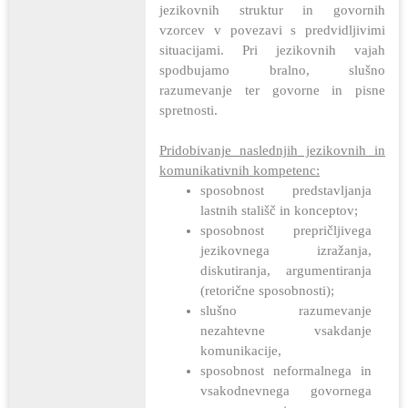
jezikovnih struktur in govornih
vzorcev v povezavi s predvidljivimi
situacijami. Pri jezikovnih vajah
spodbujamo bralno, slušno
razumevanje ter govorne in pisne
spretnosti.
Pridobivanje naslednjih jezikovnih in
komunikativnih kompetenc:
sposobnost predstavljanja
lastnih stališč in konceptov;
sposobnost prepričljivega
jezikovnega izražanja,
diskutiranja, argumentiranja
(retorične sposobnosti);
slušno razumevanje
nezahtevne vsakdanje
komunikacije,
sposobnost neformalnega in
vsakodnevnega govornega