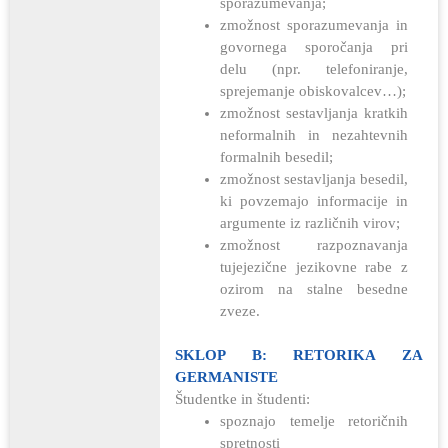
sporazumevanja;
zmožnost sporazumevanja in
govornega sporočanja pri
delu (npr. telefoniranje,
sprejemanje obiskovalcev…);
zmožnost sestavljanja kratkih
neformalnih in nezahtevnih
formalnih besedil;
zmožnost sestavljanja besedil,
ki povzemajo informacije in
argumente iz različnih virov;
zmožnost razpoznavanja
tujejezične jezikovne rabe z
ozirom na stalne besedne
zveze.
SKLOP B: RETORIKA ZA
GERMANISTE
Študentke in študenti:
spoznajo temelje retoričnih
spretnosti