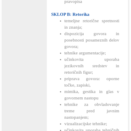
pravopisa
SKLOP B: Retorika
temeljne retorične spretnosti
in znanja;
dispozicija govora in
posebnosti posameznih delov
govora;
tehnike argumentacije;
učinkovita uporaba
jezikovnih sredstev in
retoričnih figur;
priprava govora: oporne
točke, zapiski,
mimika, gestika in glas v
govornem nastopu
tehnike za obvladovanje
treme pred javnim
nastopanjem;
vizualizacijske tehnike;
učinkovita uporaba tehničnih