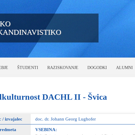
IKO
SKANDINAVISTIKO
EBJE
ŠTUDENTI
RAZISKOVANJE
DOGODKI
ALUMNI
kulturnost
DACHL II - Švica
c / izvajalec
doc. dr. Johann Georg Lughofer
predmeta
VSEBINA: