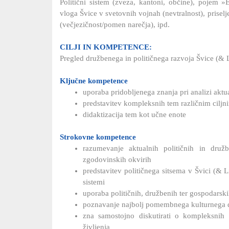
Politični sistem (zveza, kantoni, občine), pojem 
vloga Švice v svetovnih vojnah (nevtralnost), prisel
(večjezičnost/pomen narečja), ipd.
CILJI IN KOMPETENCE:
Pregled družbenega in političnega razvoja Švice (& L
Ključne kompetence
uporaba pridobljenega znanja pri analizi akt
predstavitev kompleksnih tem različnim cilj
didaktizacija tem kot učne enote
Strokovne kompetence
razumevanje aktualnih političnih in druž
zgodovinskih okvirih
predstavitev političnega sitsema v Švici (& 
sistemi
uporaba političnih, družbenih ter gospodars
poznavanje najbolj pomembnega kulturnega do
zna samostojno diskutirati o kompleksnih 
življenja