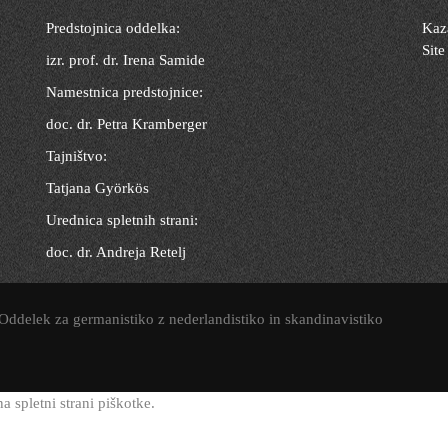
Predstojnica oddelka:
Kaza
Site
izr. prof. dr. Irena Samide
Namestnica predstojnice:
doc. dr. Petra Kramberger
Tajništvo:
Tatjana Györkös
Urednica spletnih strani:
doc. dr. Andreja Retelj
 Oddelek za germanistiko z nederlandistiko in skandinavistiko
 spletni strani piškotke.