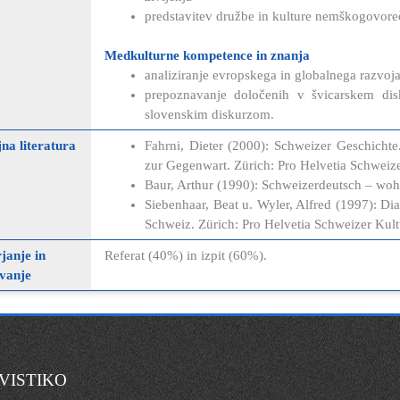
predstavitev družbe in kulture nemškogovore
Medkulturne kompetence in znanja
analiziranje evropskega in globalnega razvoja 
prepoznavanje določenih v švicarskem dis
slovenskim diskurzom.
na literatura
Fahrni, Dieter (2000): Schweizer Geschichte
zur Gegenwart. Zürich: Pro Helvetia Schweizer
Baur, Arthur (1990): Schweizerdeutsch – wohe
Siebenhaar, Beat u. Wyler, Alfred (1997): D
Schweiz. Zürich: Pro Helvetia Schweizer Kultur
janje in
Referat (40%) in izpit (60%).
vanje
VISTIKO