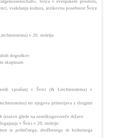
»Eidgenossenschaft«, Švica v evropskem prostoru,
jenci, vsakdanja kultura, jezikovna posebnost Švice
iechtensteina) v 20. stoletju
ualnih dogodkov
nim skupinam
benih vprašanj v Švici (& Liechtensteina) v
Liechtensteinu) ter njegova primerjava z drugimi
kih izrazov glede na nemškogovoreče države
gajanja v Švici v 20. stoletju
tem iz političnega, družbenega in kulturnega