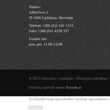
Naslov:
Aškerčeva 2
SI-1000 Ljubljana, Slovenija
Telefon: +386 (0)1 241 1331
Faks: +386 (0)1 4259 337
Uradne ure:
pon.-pet. 11.00-13.00
© 2015 Univerza v Ljubljani - Filozofska fakulteta /
Izdelava spletnih strani:
Kreatik.si
Za izboljševanje uporabniške izkušnje uporabljamo na
V REDU