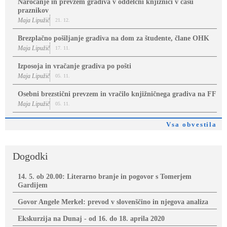
Naročanje in prevzem gradiva v oddelčni knjižnici v času
praznikov
Maja Lipužič
21. 12.
Brezplačno pošiljanje gradiva na dom za študente, člane OHK
Maja Lipužič
17. 11.
Izposoja in vračanje gradiva po pošti
Maja Lipužič
05. 11.
Osebni brezstični prevzem in vračilo knjižničnega gradiva na FF
Maja Lipužič
05. 11.
Vsa obvestila
Dogodki
14. 5. ob 20.00: Literarno branje in pogovor s Tomerjem
Gardijem
Govor Angele Merkel: prevod v slovenščino in njegova analiza
Ekskurzija na Dunaj - od 16. do 18. aprila 2020