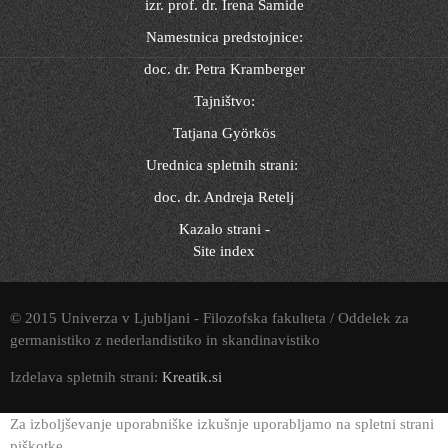
izr. prof. dr. Irena Samide
Namestnica predstojnice:
doc. dr. Petra Kramberger
Tajništvo:
Tatjana Györkös
Urednica spletnih strani:
doc. dr. Andreja Retelj
Kazalo strani -
Site index
© 2015 Univerza v Ljubljani - Filozofska fakulteta / Oddelek za
germanistiko z nederlandistiko in skandinavistiko
Izdelava spletnih strani:
Kreatik.si
Za izboljševanje uporabniške izkušnje uporabljamo na spletni strani
piškotke.