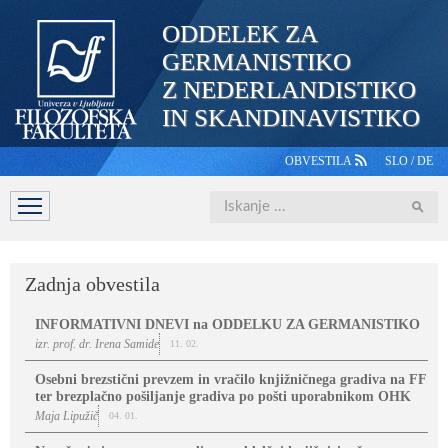
ODDELEK ZA
GERMANISTIKO
Z NEDERLANDISTIKO
IN SKANDINAVISTIKO
OBVESTILA
SLO
/
DE
Iskanje
DOMOV
PREDSTAVITEV
ŠTUDIJ
OSEBJE
ŠTUDE
Zadnja obvestila
INFORMATIVNI DNEVI na ODDELKU ZA GERMANISTIKO
izr. prof. dr. Irena Samide
11. 02.
Osebni brezstični prevzem in vračilo knjižničnega gradiva na FF
ter brezplačno pošiljanje gradiva po pošti uporabnikom OHK
Maja Lipužič
04. 01.