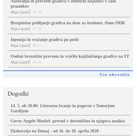
Naročanje in prevzem gradiva v oddelčni knjižnici v času
praznikov
Maja Lipužič
21. 12.
Brezplačno pošiljanje gradiva na dom za študente, člane OHK
Maja Lipužič
17. 11.
Izposoja in vračanje gradiva po pošti
Maja Lipužič
05. 11.
Osebni brezstični prevzem in vračilo knjižničnega gradiva na FF
Maja Lipužič
05. 11.
Vsa obvestila
Dogodki
14. 5. ob 20.00: Literarno branje in pogovor s Tomerjem
Gardijem
Govor Angele Merkel: prevod v slovenščino in njegova analiza
Ekskurzija na Dunaj - od 16. do 18. aprila 2020