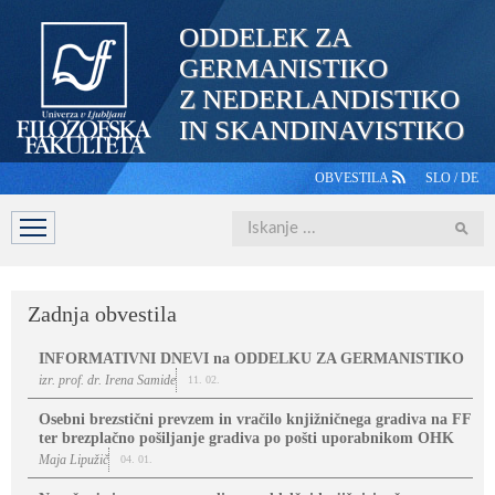
ODDELEK ZA
GERMANISTIKO
Z NEDERLANDISTIKO
IN SKANDINAVISTIKO
OBVESTILA
SLO
/
DE
Iskanje
DOMOV
PREDSTAVITEV
ŠTUDIJ
OSEBJE
ŠTUDE
Zadnja obvestila
INFORMATIVNI DNEVI na ODDELKU ZA GERMANISTIKO
izr. prof. dr. Irena Samide
11. 02.
Osebni brezstični prevzem in vračilo knjižničnega gradiva na FF
ter brezplačno pošiljanje gradiva po pošti uporabnikom OHK
Maja Lipužič
04. 01.