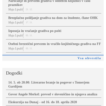
Naročanje in prevzem gradiva v oddelčni knjižnici v času
praznikov
Maja Lipužič
21. 12.
Brezplačno pošiljanje gradiva na dom za študente, člane OHK
Maja Lipužič
17. 11.
Izposoja in vračanje gradiva po pošti
Maja Lipužič
05. 11.
Osebni brezstični prevzem in vračilo knjižničnega gradiva na FF
Maja Lipužič
05. 11.
Vsa obvestila
Dogodki
14. 5. ob 20.00: Literarno branje in pogovor s Tomerjem
Gardijem
Govor Angele Merkel: prevod v slovenščino in njegova analiza
Ekskurzija na Dunaj - od 16. do 18. aprila 2020