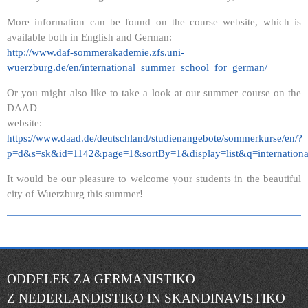
More information can be found on the course website, which is
available both in English and German:
http://www.daf-sommerakademie.zfs.uni-
wuerzburg.de/en/international_summer_school_for_german/
Or you might also like to take a look at our summer course on the
DAAD
website:
https://www.daad.de/deutschland/studienangebote/sommerkurse/en/?
p=d&s=sk&id=1142&page=1&sortBy=1&display=list&q=internation
It would be our pleasure to welcome your students in the beautiful
city of Wuerzburg this summer!
ODDELEK ZA GERMANISTIKO
Z NEDERLANDISTIKO IN SKANDINAVISTIKO