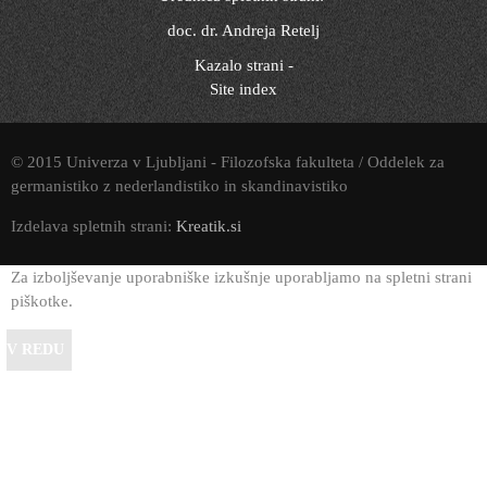
doc. dr. Andreja Retelj
Kazalo strani -
Site index
© 2015 Univerza v Ljubljani - Filozofska fakulteta / Oddelek za
germanistiko z nederlandistiko in skandinavistiko
Izdelava spletnih strani:
Kreatik.si
Za izboljševanje uporabniške izkušnje uporabljamo na spletni strani
piškotke.
V REDU