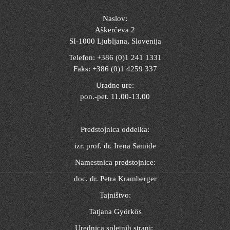
Naslov:
Aškerčeva 2
SI-1000 Ljubljana, Slovenija
Telefon: +386 (0)1 241 1331
Faks: +386 (0)1 4259 337
Uradne ure:
pon.-pet. 11.00-13.00
Predstojnica oddelka:
izr. prof. dr. Irena Samide
Namestnica predstojnice:
doc. dr. Petra Kramberger
Tajništvo:
Tatjana Györkös
Urednica spletnih strani: