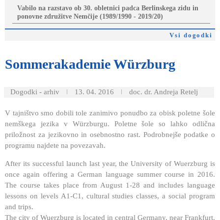
Vabilo na razstavo ob 30. obletnici padca Berlinskega zidu in
ponovne združitve Nemčije (1989/1990 - 2019/20)
Vsi dogodki
Sommerakademie
Würzburg
Dogodki - arhiv
13. 04. 2016
doc. dr. Andreja Retelj
V tajništvo smo dobili tole zanimivo ponudbo za obisk poletne šole
nemškega jezika v Würzburgu. Poletne šole so lahko odlična
priložnost za jezikovno in osebnostno rast. Podrobnejše podatke o
programu najdete na povezavah.
After its successful launch last year, the University of Wuerzburg is
once again offering a German language summer course in 2016.
The course takes place from August 1-28 and includes language
lessons on levels A1-C1, cultural studies classes, a social program
and trips.
The city of Wuerzburg is located in central Germany, near Frankfurt.