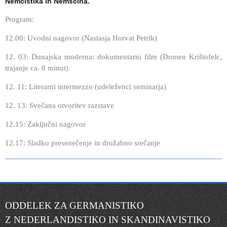
Nemcistika in Nemščina.
Program:
12.00: Uvodni nagovor (Nastasja Horvat Petrik)
12. 03: Dunajska moderna: dokumentarni film (Domen Krištofelc,
trajanje ca. 8 minut)
12. 11: Literarni intermezzo (udeleženci seminarja)
12. 13: Svečana otvoritev razstave
12.15: Zaključni nagovor
12.17: Sladko presenečenje in družabno srečanje
ODDELEK ZA GERMANISTIKO
Z NEDERLANDISTIKO IN SKANDINAVISTIKO