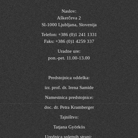
Naslov:
Aškerčeva 2
SI-1000 Ljubljana, Slovenija
Telefon: +386 (0)1 241 1331
Faks: +386 (0)1 4259 337
Uradne ure:
pon.-pet. 11.00-13.00
Predstojnica oddelka:
izr. prof. dr. Irena Samide
Namestnica predstojnice:
doc. dr. Petra Kramberger
Tajništvo:
Tatjana Györkös
Urednica spletnih strani: