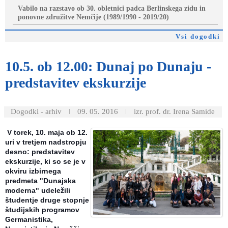
Vabilo na razstavo ob 30. obletnici padca Berlinskega zidu in
ponovne združitve Nemčije (1989/1990 - 2019/20)
Vsi dogodki
10.5.
ob 12.00: Dunaj po Dunaju -
predstavitev ekskurzije
Dogodki - arhiv
09. 05. 2016
izr. prof. dr. Irena Samide
V torek, 10. maja ob 12.
uri v tretjem nadstropju
desno: predstavitev
ekskurzije, ki so se je v
okviru izbirnega
predmeta "Dunajska
moderna" udeležili
študentje druge stopnje
študijskih programov
Germanistika,