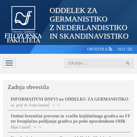
ODDELEK ZA
GERMANISTIKO
Z NEDERLANDISTIKO
IN SKANDINAVISTIKO
OBVESTILA
SLO
/
DE
Iskanje
DOMOV
PREDSTAVITEV
ŠTUDIJ
OSEBJE
ŠTUDE
Zadnja obvestila
INFORMATIVNI DNEVI na ODDELKU ZA GERMANISTIKO
izr. prof. dr. Irena Samide
11. 02.
Osebni brezstični prevzem in vračilo knjižničnega gradiva na FF
ter brezplačno pošiljanje gradiva po pošti uporabnikom OHK
Maja Lipužič
04. 01.