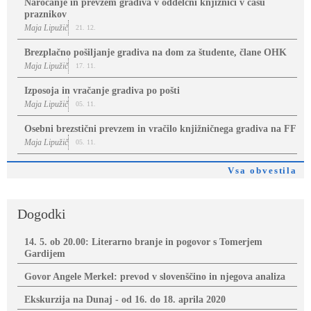
Naročanje in prevzem gradiva v oddelčni knjižnici v času
praznikov
Maja Lipužič
21. 12.
Brezplačno pošiljanje gradiva na dom za študente, člane OHK
Maja Lipužič
17. 11.
Izposoja in vračanje gradiva po pošti
Maja Lipužič
05. 11.
Osebni brezstični prevzem in vračilo knjižničnega gradiva na FF
Maja Lipužič
05. 11.
Vsa obvestila
Dogodki
14. 5. ob 20.00: Literarno branje in pogovor s Tomerjem
Gardijem
Govor Angele Merkel: prevod v slovenščino in njegova analiza
Ekskurzija na Dunaj - od 16. do 18. aprila 2020