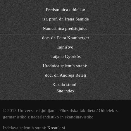
Predstojnica oddelka:
izr. prof. dr. Irena Samide
Namestnica predstojnice:
doc. dr. Petra Kramberger
Tajništvo:
Tatjana Györkös
Urednica spletnih strani:
doc. dr. Andreja Retelj
Kazalo strani -
Site index
© 2015 Univerza v Ljubljani - Filozofska fakulteta / Oddelek za
germanistiko z nederlandistiko in skandinavistiko
Izdelava spletnih strani:
Kreatik.si