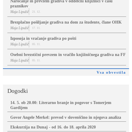
Naročanje in prevzem gradiva v oddelčni knjižnici v času
praznikov
Maja Lipužič
21. 12.
Brezplačno pošiljanje gradiva na dom za študente, člane OHK
Maja Lipužič
17. 11.
Izposoja in vračanje gradiva po pošti
Maja Lipužič
05. 11.
Osebni brezstični prevzem in vračilo knjižničnega gradiva na FF
Maja Lipužič
05. 11.
Vsa obvestila
Dogodki
14. 5. ob 20.00: Literarno branje in pogovor s Tomerjem
Gardijem
Govor Angele Merkel: prevod v slovenščino in njegova analiza
Ekskurzija na Dunaj - od 16. do 18. aprila 2020