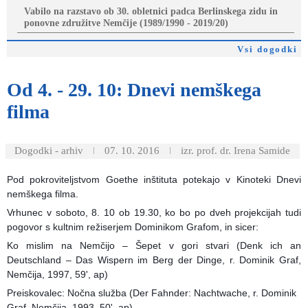
Vabilo na razstavo ob 30. obletnici padca Berlinskega zidu in
ponovne združitve Nemčije (1989/1990 - 2019/20)
Vsi dogodki
Od
4. - 29. 10: Dnevi nemškega
filma
Dogodki - arhiv
07. 10. 2016
izr. prof. dr. Irena Samide
Pod pokroviteljstvom Goethe inštituta potekajo v Kinoteki Dnevi
nemškega filma.
Vrhunec v soboto, 8. 10 ob 19.30, ko bo po dveh projekcijah tudi
pogovor s kultnim režiserjem Dominikom Grafom, in sicer:
Ko mislim na Nemčijo – Šepet v gori stvari (Denk ich an
Deutschland – Das Wispern im Berg der Dinge, r. Dominik Graf,
Nemčija, 1997, 59', ap)
Preiskovalec: Nočna služba (Der Fahnder: Nachtwache, r. Dominik
Graf, Nemčija, 1993, 50', ap)