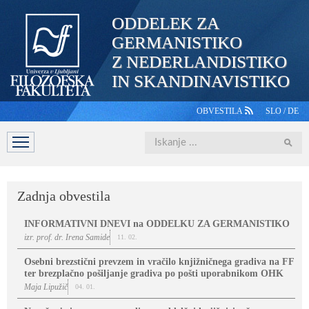
ODDELEK ZA
GERMANISTIKO
Z NEDERLANDISTIKO
IN SKANDINAVISTIKO
OBVESTILA
SLO
/
DE
Iskanje
DOMOV
PREDSTAVITEV
ŠTUDIJ
OSEBJE
ŠTUDE
Zadnja obvestila
INFORMATIVNI DNEVI na ODDELKU ZA GERMANISTIKO
izr. prof. dr. Irena Samide
11. 02.
Osebni brezstični prevzem in vračilo knjižničnega gradiva na FF
ter brezplačno pošiljanje gradiva po pošti uporabnikom OHK
Maja Lipužič
04. 01.