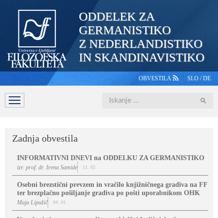
ODDELEK ZA
GERMANISTIKO
Z NEDERLANDISTIKO
IN SKANDINAVISTIKO
OBVESTILA
SLO
/
DE
Iskanje
DOMOV
PREDSTAVITEV
ŠTUDIJ
OSEBJE
ŠTUDE
Zadnja obvestila
INFORMATIVNI DNEVI na ODDELKU ZA GERMANISTIKO
izr. prof. dr. Irena Samide
11. 02.
Osebni brezstični prevzem in vračilo knjižničnega gradiva na FF
ter brezplačno pošiljanje gradiva po pošti uporabnikom OHK
Maja Lipužič
04. 01.