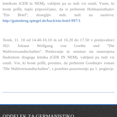
letnikom (GER in NEM), vabljeni pa so tudi vsi ostali. Vsem, ki
boste prišli, toplo priporočamo, da si preberete Hofmannsthalov
"Ein Brief", dosegljiv mdr. tudi na naslovu:
http://gutenberg.spiegel.de/buch/ein-brief-997/1
Torek, 11. 10 od 14.40-16.10 in od 16.20 do 17.50 v predavalnici
302: Johann Wolfgang von Goethe und "Die
Wahlverwandtschaften". Predavanje in seminar sta namenjena
študentom drugega letnika (GER IN NEM), vabljeni pa tudi vsi
ostali. Vse, ki boste prišli, prosimo, da preberete Goethejev roman
"Die Wahlverwandtschaften", s posebno pozornostjo pa 1. poglavje.
ODDELEK ZA GERMANISTIKO