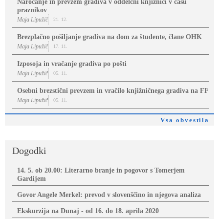
Naročanje in prevzem gradiva v oddelčni knjižnici v času
praznikov
Maja Lipužič
21. 12.
Brezplačno pošiljanje gradiva na dom za študente, člane OHK
Maja Lipužič
17. 11.
Izposoja in vračanje gradiva po pošti
Maja Lipužič
05. 11.
Osebni brezstični prevzem in vračilo knjižničnega gradiva na FF
Maja Lipužič
05. 11.
Vsa obvestila
Dogodki
14. 5. ob 20.00: Literarno branje in pogovor s Tomerjem
Gardijem
Govor Angele Merkel: prevod v slovenščino in njegova analiza
Ekskurzija na Dunaj - od 16. do 18. aprila 2020