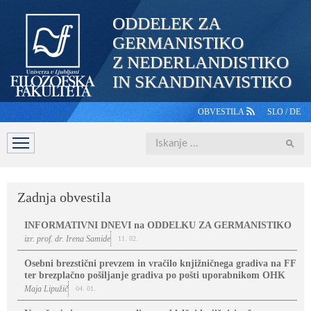
ODDELEK ZA
GERMANISTIKO
Z NEDERLANDISTIKO
IN SKANDINAVISTIKO
OBVESTILA
SLO
/
DE
Iskanje
DOMOV
PREDSTAVITEV
ŠTUDIJ
OSEBJE
ŠTUDE
Zadnja obvestila
INFORMATIVNI DNEVI na ODDELKU ZA GERMANISTIKO
izr. prof. dr. Irena Samide
11. 02.
Osebni brezstični prevzem in vračilo knjižničnega gradiva na FF
ter brezplačno pošiljanje gradiva po pošti uporabnikom OHK
Maja Lipužič
04. 01.