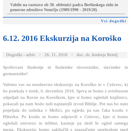
Vabilo na razstavo ob 30. obletnici padca Berlinskega zidu in
ponovne združitve Nemčije (1989/1990 - 2019/20)
Vsi dogodki
6.12.
2016 Ekskurzija na Koroško
Dogodki - arhiv
26. 11. 2016
doc. dr. Andreja Retelj
Spoštovani študentje in študentke slovenistike, slavistike in
germanistike!
Vabimo vas na enodnevno ekskurzijo na Koroško in v Celovec, ki
bo potekala v torek, 6. decembra 2016. Sprva se bomo z avtobusom
odpeljali na Ravne na Koroškem, kjer si bomo ogledali knjižnico,
pokazali pa nam bodo tudi najstarejši izvod Biblije. Pot nas bo nato
popeljala do rudnika v Mežici, po ogledu pa nas čaka kosilo v
Pliberku. Po kosilu se bomo odpravili v Celovec, kjer si bomo
ogledali univerzo in inštitut, kasneje pa sledi še ogled samega
mesta. Ekskurzijo bomo zaključili s prazničnim sprehodom med