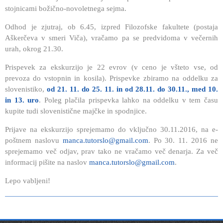
stojnicami božično-novoletnega sejma.
Odhod je zjutraj, ob 6.45, izpred Filozofske fakultete (postaja
Aškerčeva v smeri Viča), vračamo pa se predvidoma v večernih
urah, okrog 21.30.
Prispevek za ekskurzijo je 22 evrov (v ceno je všteto vse, od
prevoza do vstopnin in kosila). Prispevke zbiramo na oddelku za
slovenistiko,
od 21. 11. do 25. 11. in od 28.11. do 30.11., med 10.
in 13. uro
. Poleg plačila prispevka lahko na oddelku v tem času
kupite tudi slovenistične majčke in spodnjice.
Prijave na ekskurzijo sprejemamo do vključno 30.11.2016, na e-
poštnem naslovu
manca.tutorslo@gmail.com
. Po 30. 11. 2016 ne
sprejemamo več odjav, prav tako ne vračamo več denarja. Za več
informacij pišite na naslov
manca.tutorslo@gmail.com
.
Lepo vabljeni!