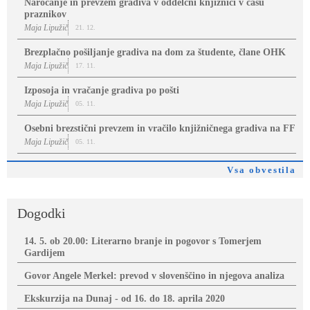
Naročanje in prevzem gradiva v oddelčni knjižnici v času
praznikov
Maja Lipužič
21. 12.
Brezplačno pošiljanje gradiva na dom za študente, člane OHK
Maja Lipužič
17. 11.
Izposoja in vračanje gradiva po pošti
Maja Lipužič
05. 11.
Osebni brezstični prevzem in vračilo knjižničnega gradiva na FF
Maja Lipužič
05. 11.
Vsa obvestila
Dogodki
14. 5. ob 20.00: Literarno branje in pogovor s Tomerjem
Gardijem
Govor Angele Merkel: prevod v slovenščino in njegova analiza
Ekskurzija na Dunaj - od 16. do 18. aprila 2020