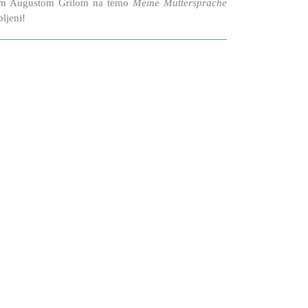
cem Augustom Grilom na temo
Meine Muttersprache
ljeni!