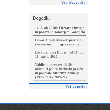
Vsa obvestila
Dogodki
14. 5. ob 20.00: Literarno branje
in pogovor s Tomerjem Gardijem
Govor Angele Merkel: prevod v
slovenščino in njegova analiza
Ekskurzija na Dunaj - od 16. do
18. aprila 2020
Vabilo na razstavo ob 30.
obletnici padca Berlinskega zidu
in ponovne združitve Nemčije
(1989/1990 - 2019/20)
Vsi dogodki