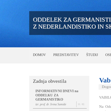
ODDELEK ZA GERMANIST
Z NEDERLANDISTIKO IN 
DOMOV
PREDSTAVITEV
ŠTUDIJ
OS
Vab
Zadnja obvestila
Dogod
INFORMATIVNI DNEVI na
ODDELKU ZA
VABIL
GERMANISTIKO
izr. prof. dr. Irena Samide
11. 02.
Na Odde