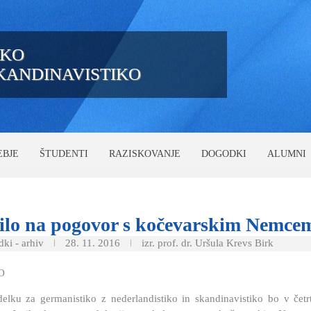
IKO
SKANDINAVISTIKO
EBJE
ŠTUDENTI
RAZISKOVANJE
DOGODKI
ALUMNI
ilo
na pogovor s kočevarskim Nemce
ki - arhiv
28. 11. 2016
izr. prof. dr. Uršula Krevs Birk
O
lku za germanistiko z nederlandistiko in skandinavistiko bo v četr