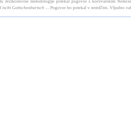
tu Jezikoslovne metodologije potekal pogovor s kočevarskim Nem
 ischt Gottscheabarisch …
Pogovor bo potekal v nemščini. Vljudno vab