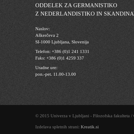
ODDELEK ZA GERMANISTIKO
Z NEDERLANDISTIKO IN SKANDINA
Naslov:
Aškerčeva 2
SI-1000 Ljubljana, Slovenija
Telefon: +386 (0)1 241 1331
Faks: +386 (0)1 4259 337
Uradne ure:
pon.-pet. 11.00-13.00
© 2015 Univerza v Ljubljani - Filozofska fakulteta /
Izdelava spletnih strani:
Kreatik.si