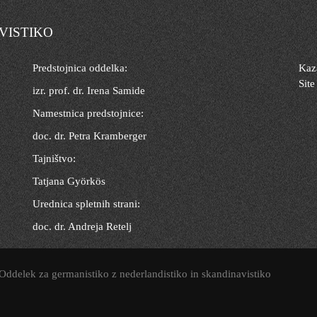
VISTIKO
Predstojnica oddelka:
Kaza
Site
izr. prof. dr. Irena Samide
Namestnica predstojnice:
doc. dr. Petra Kramberger
Tajništvo:
Tatjana Györkös
Urednica spletnih strani:
doc. dr. Andreja Retelj
 Oddelek za germanistiko z nederlandistiko in skandinavistiko