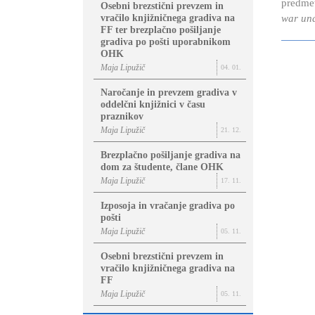
predme
Osebni brezstični prevzem in
vračilo knjižničnega gradiva na
war und
FF ter brezplačno pošiljanje
gradiva po pošti uporabnikom
OHK
Maja Lipužič
04. 01.
Naročanje in prevzem gradiva v
oddelčni knjižnici v času
praznikov
Maja Lipužič
21. 12.
Brezplačno pošiljanje gradiva na
dom za študente, člane OHK
Maja Lipužič
17. 11.
Izposoja in vračanje gradiva po
pošti
Maja Lipužič
05. 11.
Osebni brezstični prevzem in
vračilo knjižničnega gradiva na
FF
Maja Lipužič
05. 11.