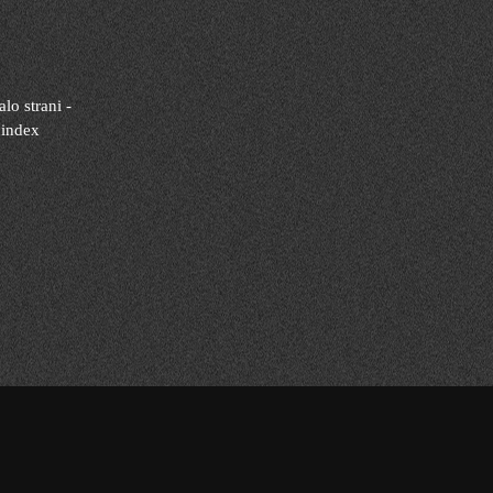
lo strani -
 index