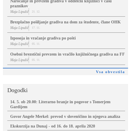
Naročanje in prevzem gradiva v oddelčni knjižnici v času
praznikov
Maja Lipužič
21. 12.
Brezplačno pošiljanje gradiva na dom za študente, člane OHK
Maja Lipužič
17. 11.
Izposoja in vračanje gradiva po pošti
Maja Lipužič
05. 11.
Osebni brezstični prevzem in vračilo knjižničnega gradiva na FF
Maja Lipužič
05. 11.
Vsa obvestila
Dogodki
14. 5. ob 20.00: Literarno branje in pogovor s Tomerjem
Gardijem
Govor Angele Merkel: prevod v slovenščino in njegova analiza
Ekskurzija na Dunaj - od 16. do 18. aprila 2020