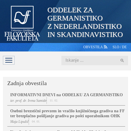
ODDELEK ZA
GERMANISTIKO
Z NEDERLANDISTIKO
IN SKANDINAVISTIKO
OBVESTILA
SLO
/
DE
Iskanje
DOMOV
PREDSTAVITEV
ŠTUDIJ
OSEBJE
ŠTUDE
Zadnja obvestila
INFORMATIVNI DNEVI na ODDELKU ZA GERMANISTIKO
izr. prof. dr. Irena Samide
11. 02.
Osebni brezstični prevzem in vračilo knjižničnega gradiva na FF
ter brezplačno pošiljanje gradiva po pošti uporabnikom OHK
Maja Lipužič
04. 01.