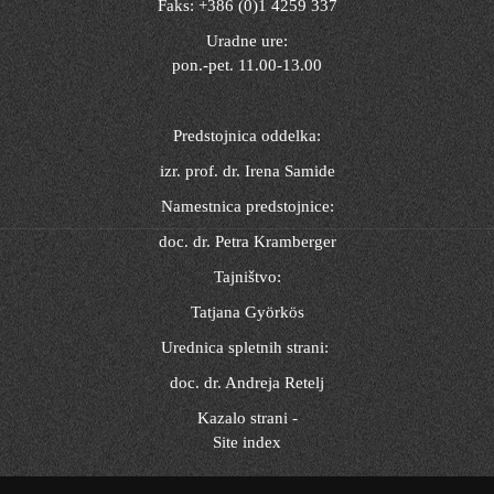
Faks: +386 (0)1 4259 337
Uradne ure:
pon.-pet. 11.00-13.00
Predstojnica oddelka:
izr. prof. dr. Irena Samide
Namestnica predstojnice:
doc. dr. Petra Kramberger
Tajništvo:
Tatjana Györkös
Urednica spletnih strani:
doc. dr. Andreja Retelj
Kazalo strani -
Site index