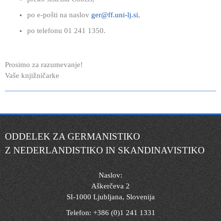
po e-pošti na naslov
ger@ff.uni-lj.si
,
po telefonu 01 241 1350.
Prosimo za razumevanje!
Vaše knjižničarke
ODDELEK ZA GERMANISTIKO
Z NEDERLANDISTIKO IN SKANDINAVISTIKO
Naslov:
Aškerčeva 2
SI-1000 Ljubljana, Slovenija
Telefon: +386 (0)1 241 1331