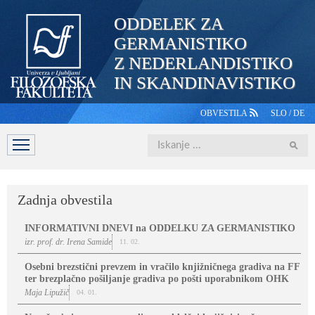
ODDELEK ZA
GERMANISTIKO
Z NEDERLANDISTIKO
IN SKANDINAVISTIKO
OBVESTILA
SLO
/
DE
Iskanje
DOMOV
PREDSTAVITEV
ŠTUDIJ
OSEBJE
ŠTUDE
Zadnja obvestila
INFORMATIVNI DNEVI na ODDELKU ZA GERMANISTIKO
izr. prof. dr. Irena Samide
11. 02.
Osebni brezstični prevzem in vračilo knjižničnega gradiva na FF
ter brezplačno pošiljanje gradiva po pošti uporabnikom OHK
Maja Lipužič
04. 01.