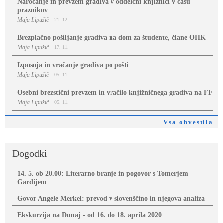
Naročanje in prevzem gradiva v oddelčni knjižnici v času
praznikov
Maja Lipužič
21. 12.
Brezplačno pošiljanje gradiva na dom za študente, člane OHK
Maja Lipužič
17. 11.
Izposoja in vračanje gradiva po pošti
Maja Lipužič
05. 11.
Osebni brezstični prevzem in vračilo knjižničnega gradiva na FF
Maja Lipužič
05. 11.
Vsa obvestila
Dogodki
14. 5. ob 20.00: Literarno branje in pogovor s Tomerjem
Gardijem
Govor Angele Merkel: prevod v slovenščino in njegova analiza
Ekskurzija na Dunaj - od 16. do 18. aprila 2020