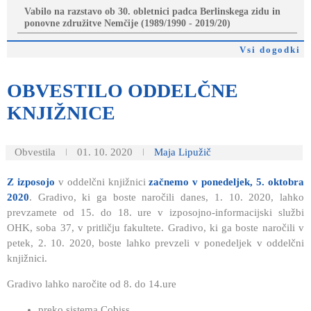
Vabilo na razstavo ob 30. obletnici padca Berlinskega zidu in
ponovne združitve Nemčije (1989/1990 - 2019/20)
Vsi dogodki
OBVESTILO
ODDELČNE
KNJIŽNICE
Obvestila
01. 10. 2020
Maja Lipužič
Z izposojo
v oddelčni knjižnici
začnemo v ponedeljek, 5. oktobra
2020
. Gradivo, ki ga boste naročili danes, 1. 10. 2020, lahko
prevzamete od 15. do 18. ure v izposojno-informacijski službi
OHK, soba 37, v pritličju fakultete. Gradivo, ki ga boste naročili v
petek, 2. 10. 2020, boste lahko prevzeli v ponedeljek v oddelčni
knjižnici.
Gradivo lahko naročite od 8. do 14.ure
preko sistema Cobiss,