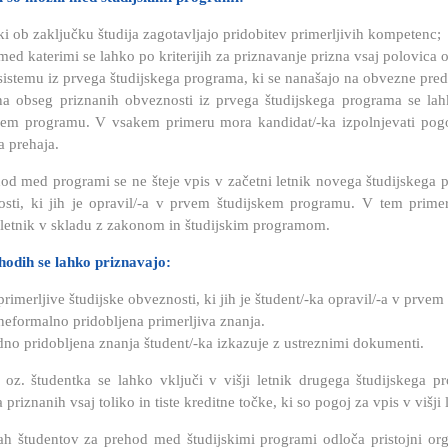
ki ob zaključku študija zagotavljajo pridobitev primerljivih kompetenc;
med katerimi se lahko po kriterijih za priznavanje prizna vsaj polovi
sistemu iz prvega študijskega programa, ki se nanašajo na obvezne pre
a obseg priznanih obveznosti iz prvega študijskega programa se lahko
kem programu. V vsakem primeru mora kandidat/-ka izpolnjevati pogoj
a prehaja.
od med programi se ne šteje vpis v začetni letnik novega študijskega 
sti, ki jih je opravil/-a v prvem študijskem programu. V tem prime
 letnik v skladu z zakonom in študijskim programom.
hodih se lahko priznavajo:
primerljive študijske obveznosti, ki jih je študent/-ka opravil/-a v prv
neformalno pridobljena primerljiva znanja.
no pridobljena znanja študent/-ka izkazuje z ustreznimi dokumenti.
 oz. študentka se lahko vključi v višji letnik drugega študijskega p
 priznanih vsaj toliko in tiste kreditne točke, ki so pogoj za vpis v višj
h študentov za prehod med študijskimi programi odloča pristojni org