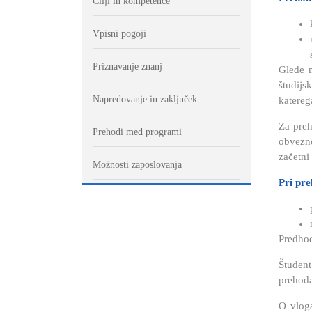
Cilji in kompetence
Vpisni pogoji
Priznavanje znanj
Glede n
študijs
Napredovanje in zaključek
katereg
Za preh
Prehodi med programi
obvezno
začetni
Možnosti zaposlovanja
Pri pre
Predhod
Študent
prehoda
O vloga