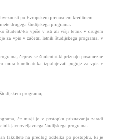
ca obveznosti po Evropskem prenosnem kreditnem
dmete drugega študijskega programa.
 študent/-ka vpiše v isti ali višji letnik v drugem
e za vpis v začetni letnik študijskega programa, v
programa, čeprav se študentu/-ki priznajo posamezne
ru mora kandidat/-ka izpolnjevati pogoje za vpis v
em študijskem programu;
rograma, če mu/ji je v postopku priznavanja zaradi
i letnik javnoveljavnega študijskega programa.
an fakultete na predlog oddelka po postopku, ki je