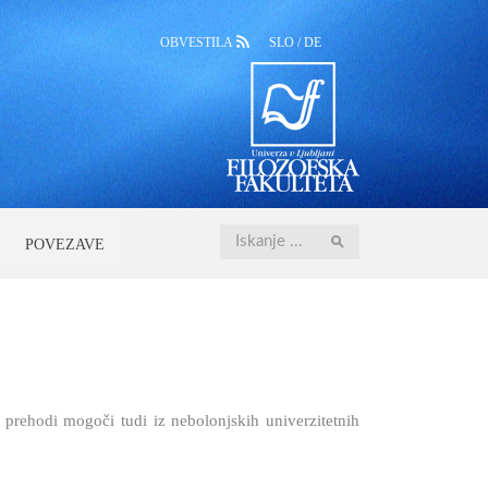
OBVESTILA
SLO
/
DE
Iskanje
POVEZAVE
 prehodi mogoči tudi iz nebolonjskih univerzitetnih