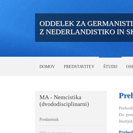
ODDELEK ZA GERMANIST
Z NEDERLANDISTIKO IN 
DOMOV
PREDSTAVITEV
ŠTUDIJ
OS
Pre
MA - Nemcistika
(dvododisciplinarni)
Prehodi
Do pren
Predmetnik
študijs
Prehod