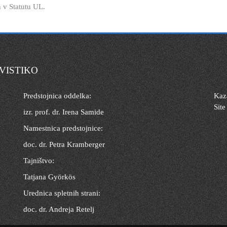
 v Statutu UL.
VISTIKO
Predstojnica oddelka:
Kaza
Site
izr. prof. dr. Irena Samide
Namestnica predstojnice:
doc. dr. Petra Kramberger
Tajništvo:
Tatjana Györkös
Urednica spletnih strani:
doc. dr. Andreja Retelj