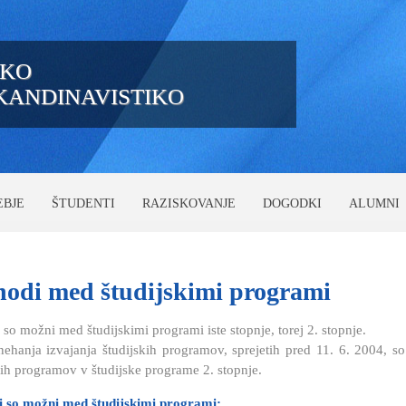
IKO
SKANDINAVISTIKO
EBJE
ŠTUDENTI
RAZISKOVANJE
DOGODKI
ALUMNI
hodi
med študijskimi programi
 so možni med študijskimi programi iste stopnje, torej 2. stopnje.
ehanja izvajanja študijskih programov, sprejetih pred 11. 6. 2004, so
kih programov v študijske programe 2. stopnje.
i so možni med študijskimi programi: