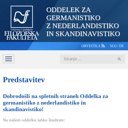
ODDELEK ZA
GERMANISTIKO
Z NEDERLANDISTIKO
IN SKANDINAVISTIKO
OBVESTILA
SLO
/
DE
Iskanje
DOMOV
PREDSTAVITEV
ŠTUDIJ
OSEBJE
ŠTUDE
Predstavitev
Dobrodošli na spletnih straneh Oddelka za
germanistiko z nederlandistiko in
skandinavistiko!
Na našem oddelku lahko študirate: