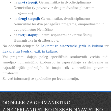
na
prvi stopnji:
Germanistiko in dvodisciplinarno
Nemcistiko (v povezavi z drugim dvodisciplinarnim
programom)
na
drugi stopnji:
Germanistiko, dvodisciplinarno
Nemcistiko ter dva pedagoška programa, enopredmetno in
dvopredmetno Nemščino
na
tretji stopnji:
interdisciplinarni doktorski študij
Humanistika in družboslovje.
Na oddelku delujeta še
Lektorat za nizozemski jezik in kulturo
ter
Lektorat za švedski jezik in kulturo
.
Vsi programi dajejo poleg specifičnih strokovnih vsebin tudi
temeljno humanistično izobrazbo in usposabljajo za delovanje na
najrazličnejših področjih, ki imajo stik z nemškim govornim
prostorom.
Za več informacij se sprehodite po levem meniju.
ODDELEK ZA GERMANISTIKO
Z NEDERLANDISTIKO IN SKANDINAVISTIKO