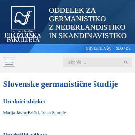
ODDELEK ZA
GERMANISTIKO
Z NEDERLANDISTIKO
IN SKANDINAVISTIKO
OBVESTILA
SLO
/
DE
Iskanje
DOMOV
PREDSTAVITEV
ŠTUDIJ
OSEBJE
ŠTUDE
Slovenske
germanistične študije
Urednici zbirke:
Marija Javor Briški
,
Irena Samide
Uredniški odbor: