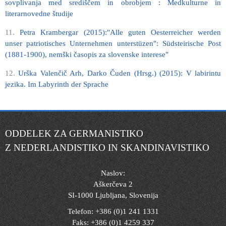
sovplivanja med središčem in obrobjem : Medkulturne in
literarnovedne študije
11.
Petra Krambergar (2015):"Alle guten Oesterreicher werden
unser patriotisches Unternehmen unterstüzen": Südsteirische Post
(1881-1900), nemški časopis za slovenske interese"
12.
Urška Valenčič Arh, Darko Čuden (Hrsg.) (2015): V labirintu
jezika. Im Labyrinth der Sprache
ODDELEK ZA GERMANISTIKO
Z NEDERLANDISTIKO IN SKANDINAVISTIKO
Naslov:
Aškerčeva 2
SI-1000 Ljubljana, Slovenija
Telefon: +386 (0)1 241 1331
Faks: +386 (0)1 4259 337