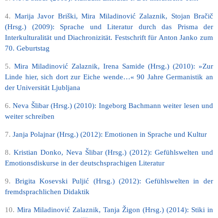
4.
Marija Javor Briški, Mira Miladinović Zalaznik, Stojan Bračič
(Hrsg.) (2009): Sprache und Literatur durch das Prisma der
Interkulturalität und Diachronizität. Festschrift für Anton Janko zum
70. Geburtstag
5.
Mira Miladinović Zalaznik, Irena Samide (Hrsg.) (2010): »Zur
Linde hier, sich dort zur Eiche wende…« 90 Jahre Germanistik an
der Universität Ljubljana
6.
Neva Šlibar (Hrsg.) (2010): Ingeborg Bachmann weiter lesen und
weiter schreiben
7.
Janja Polajnar (Hrsg.) (2012): Emotionen in Sprache und Kultur
8.
Kristian Donko, Neva Šlibar (Hrsg.) (2012): Gefühlswelten und
Emotionsdiskurse in der deutschsprachigen Literatur
9.
Brigita Kosevski Puljić (Hrsg.) (2012): Gefühlswelten in der
fremdsprachlichen Didaktik
10.
Mira Miladinović Zalaznik, Tanja Žigon (Hrsg.) (2014): Stiki in