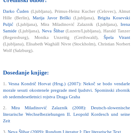
Darko Čuden
(Ljubljana), Primus-Heinz Kucher (Celovec), Almut
Hille (Berlin),
Marija Javor Briški
(Ljubljana),
Brigita Kosevski
Puljić
(Ljubljana), Mira Miladinović Zalaznik (Ljubljana),
Irena
Samide
(Ljubljana),
Neva Šlibar
(Luzern/Ljubljana), Harald Tanzer
(Regensburg), Monika Unzeitig (Greifswald),
Špela Virant
(Ljubljana), Elisabeth Waghäll Nivre (Stockholm), Christian Norbert
Wolf (Salzburg).
Dosedanje knjige:
1.
Vesna Kondrič Horvat (Hrsg.) (2007): Nekoč se bodo vendarle
morale sesuti okostenele pregrade med ljudstvi. Spominski zbornik
ob sedemdesetletnici rojstva Draga Graha
2.
Mira Miladinović Zalaznik (2008): Deutsch-slowenische
literarische Wechselbeziehungen II. Leopold Kordesch und seine
Zeit
3.
Neva Šlibar (2009): Rundum Literatur I: Der literarische Text