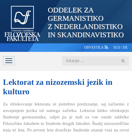
ODDELEK ZA
GERMANISTIKO
Z NEDERLANDISTIKO
IN SKANDINAVISTIKO
OBVESTILA
SLO
/
DE
Iskanje
DOMOV
PREDSTAVITEV
ŠTUDIJ
OSEBJE
ŠTUDE
Lektorat
za nizozemski jezik in
kulturo
Za obiskovanje lektorata ni potrebno predznanje, saj začnemo z
usvajanjem jezika od samega začetka. Lektorat lahko obiskujejo
študentje germanistike, odprt pa je tudi za vse ostale oddelke
Filozofske fakultete in študente drugih fakultet. Študij nizozemščine
traja tri leta. Po prvem letu dosežejo študentje znanje vsaj na ravni