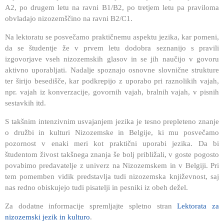
A2, po drugem letu na ravni B1/B2, po tretjem letu pa praviloma
obvladajo nizozemščino na ravni B2/C1.
Na lektoratu se posvečamo praktičnemu aspektu jezika, kar pomeni,
da se študentje že v prvem letu dodobra seznanijo s pravili
izgovorjave vseh nizozemskih glasov in se jih naučijo v govoru
aktivno uporabljati. Nadalje spoznajo osnovne slovnične strukture
ter širijo besedišče, kar podkrepijo z uporabo pri raznolikih vajah,
npr. vajah iz konverzacije, govornih vajah, bralnih vajah, v pisnih
sestavkih itd.
S takšnim intenzivnim usvajanjem jezika je tesno prepleteno znanje
o družbi in kulturi Nizozemske in Belgije, ki mu posvečamo
pozornost v enaki meri kot praktični uporabi jezika. Da bi
študentom živost takšnega znanja še bolj približali, v goste pogosto
povabimo predavatelje z univerz na Nizozemskem in v Belgiji. Pri
tem pomemben vidik predstavlja tudi nizozemska književnost, saj
nas redno obiskujejo tudi pisatelji in pesniki iz obeh dežel.
Za dodatne informacije spremljajte spletno stran
Lektorata za
nizozemski jezik in kulturo
.