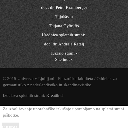
doc. dr. Petra Kramberger
Tajništvo:
Tatjana Györkös
Urednica spletnih strani:
doc. dr. Andreja Retelj
Kazalo strani -
Site index
© 2015 Univerza v Ljubljani - Filozofska fakulteta / Oddelek za
germanistiko z nederlandistiko in skandinavistiko
Izdelava spletnih strani:
Kreatik.si
Za izboljševanje uporabniške izkušnje uporabljamo na spletni strani
piškotke.
V REDU