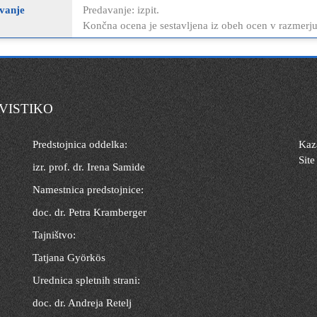
vanje
Predavanje: izpit.
Končna ocena je sestavljena iz obeh ocen v razmerju
VISTIKO
Predstojnica oddelka:
Kaza
Site
izr. prof. dr. Irena Samide
Namestnica predstojnice:
doc. dr. Petra Kramberger
Tajništvo:
Tatjana Györkös
Urednica spletnih strani:
doc. dr. Andreja Retelj