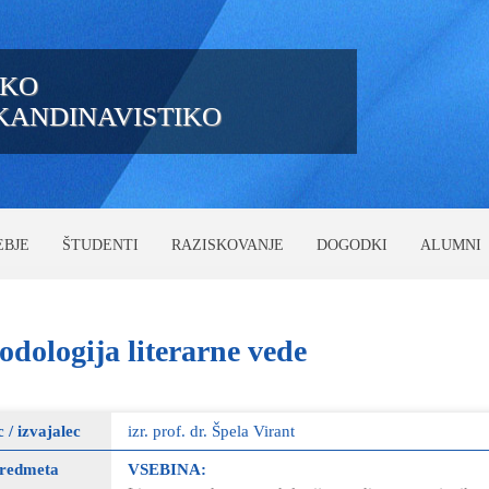
IKO
SKANDINAVISTIKO
EBJE
ŠTUDENTI
RAZISKOVANJE
DOGODKI
ALUMNI
odologija
literarne vede
c / izvajalec
izr. prof. dr. Špela Virant
predmeta
VSEBINA: