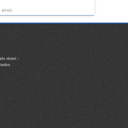
 40:60.
lo strani -
 index