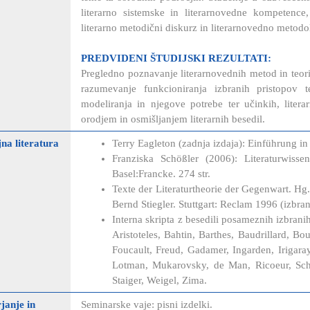
literarno sistemske in literarnovedne kompetence,
literarno metodični diskurz in literarnovedno metodo
PREDVIDENI ŠTUDIJSKI REZULTATI:
Pregledno poznavanje literarnovednih metod in teori
razumevanje funkcioniranja izbranih pristopov 
modeliranja in njegove potrebe ter učinkih, liter
orodjem in osmišljanjem literarnih besedil.
na literatura
Terry Eagleton (zadnja izdaja): Einführung in d
Franziska Schößler (2006): Literaturwisse
Basel:Francke. 274 str.
Texte der Literaturtheorie der Gegenwart. H
Bernd Stiegler. Stuttgart: Reclam 1996 (izbra
Interna skripta z besedili posameznih izbran
Aristoteles, Bahtin, Barthes, Baudrillard, Bo
Foucault, Freud, Gadamer, Ingarden, Irigaray
Lotman, Mukarovsky, de Man, Ricoeur, Schle
Staiger, Weigel, Zima.
janje in
Seminarske vaje: pisni izdelki.