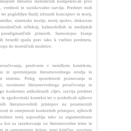
omejenih literarno metodičnih kompetencah prve
ra, vrednoti in raziskovalno razvija. Predmet nudi
ter poglobljen študij izbranih konceptov in teorij,
etike, sistemske teorije, teorij spolov, diskurzne
uralističnih refleksij, kulturoloških in medijskih
aradigmatičnih primerih. Samostojno branje
skih besedil spada prav tako k vsebini predmeta.
topu do teoretičnih modelov.
 proučevanja, predvsem v nemškem kontekstu,
ju in spreminjanju literarnovednega orodja in
nem sistemu. Poleg sposobnosti poznavanja in
ti, ravninami literarnovednega proučevanja in
o konkretno artikuliranih ciljev, razvija predmet
 in zgodovinski kontekst ter o posledicah njihove
nih literarnovednih pristopov na posameznih
osti in omejenosti konkretnih pristopov, njihovih
Predmet torej usposablja tako za argumentirano
tema kot za raziskovanje na literarnovedne teme in
m in samostojnim delom, torej kritično, razvijajo