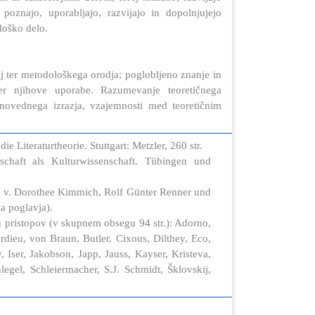
 poznajo, uporabljajo, razvijajo in dopolnjujejo
loško delo.
j ter metodološkega orodja; poglobljeno znanje in
ter njihove uporabe. Razumevanje teoretičnega
arnovednega izrazja, vzajemnosti med teoretičnim
ie Literaturtheorie. Stuttgart: Metzler, 260 str.
nschaft als Kulturwissenschaft. Tübingen und
g. v. Dorothee Kimmich, Rolf Günter Renner und
na poglavja).
ih pristopov (v skupnem obsegu 94 str.): Adorno,
urdieu, von Braun, Butler, Cixous, Dilthey, Eco,
, Iser, Jakobson, Japp, Jauss, Kayser, Kristeva,
gel, Schleiermacher, S.J. Schmidt, Šklovskij,