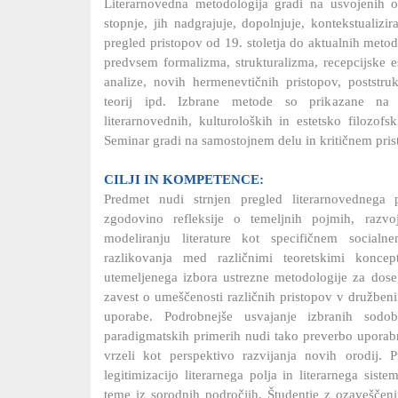
Literarnovedna metodologija gradi na usvojenih 
stopnje, jih nadgrajuje, dopolnjuje, kontekstualizi
pregled pristopov od 19. stoletja do aktualnih metod 
predvsem formalizma, strukturalizma, recepcijske est
analize, novih hermenevtičnih pristopov, poststrukt
teorij ipd. Izbrane metode so prikazane na p
literarnovednih, kulturoloških in estetsko filozof
Seminar gradi na samostojnem delu in kritičnem pris
CILJI IN KOMPETENCE:
Predmet nudi strnjen pregled literarnovednega
zgodovino refleksije o temeljnih pojmih, razvo
modeliranju literature kot specifičnem social
razlikovanja med različnimi teoretskimi koncep
utemeljenega izbora ustrezne metodologije za doseg
zavest o umeščenosti različnih pristopov v družbeni
uporabe. Podrobnejše usvajanje izbranih sodob
paradigmatskih primerih nudi tako preverbo uporabn
vrzeli kot perspektivo razvijanja novih orodij. 
legitimizacijo literarnega polja in literarnega sis
teme iz sorodnih področjih. Študentje z ozaveščeni