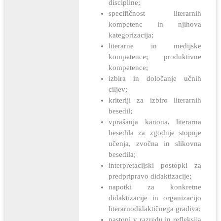
discipline;
specifičnost literarnih
kompetenc in njihova
kategorizacija;
literarne in medijske
kompetence; produktivne
kompetence;
izbira in določanje učnih
ciljev;
kriteriji za izbiro literarnih
besedil;
vprašanja kanona, literarna
besedila za zgodnje stopnje
učenja, zvočna in slikovna
besedila;
interpretacijski postopki za
predpripravo didaktizacije;
napotki za konkretne
didaktizacije in organizacijo
literarnodidaktičnega gradiva;
nastopi v razredu in refleksija