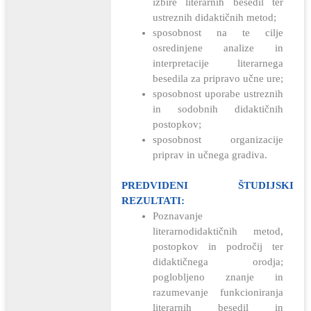
izbire literarnih besedil ter
ustreznih didaktičnih metod;
sposobnost na te cilje
osredinjene analize in
interpretacije literarnega
besedila za pripravo učne ure;
sposobnost uporabe ustreznih
in sodobnih didaktičnih
postopkov;
sposobnost organizacije
priprav in učnega gradiva.
PREDVIDENI ŠTUDIJSKI
REZULTATI:
Poznavanje
literarnodidaktičnih metod,
postopkov in področij ter
didaktičnega orodja;
poglobljeno znanje in
razumevanje funkcioniranja
literarnih besedil in