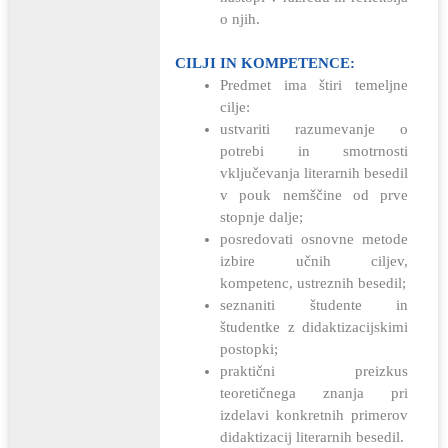
o njih.
CILJI IN KOMPETENCE:
Predmet ima štiri temeljne
cilje:
ustvariti razumevanje o
potrebi in smotrnosti
vključevanja literarnih besedil
v pouk nemščine od prve
stopnje dalje;
posredovati osnovne metode
izbire učnih ciljev,
kompetenc, ustreznih besedil;
seznaniti študente in
študentke z didaktizacijskimi
postopki;
praktični preizkus
teoretičnega znanja pri
izdelavi konkretnih primerov
didaktizacij literarnih besedil.