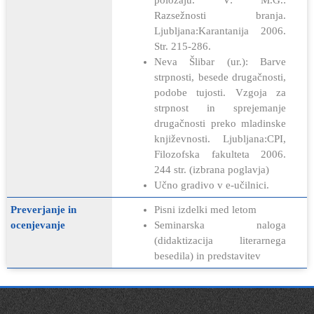
Razsežnosti branja.
Ljubljana:Karantanija 2006.
Str. 215-286.
Neva Šlibar (ur.): Barve
strpnosti, besede drugačnosti,
podobe tujosti. Vzgoja za
strpnost in sprejemanje
drugačnosti preko mladinske
književnosti. Ljubljana:CPI,
Filozofska fakulteta 2006.
244 str. (izbrana poglavja)
Učno gradivo v e-učilnici.
Preverjanje in
Pisni izdelki med letom
ocenjevanje
Seminarska naloga
(didaktizacija literarnega
besedila) in predstavitev