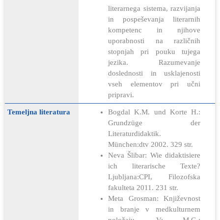
literarnega sistema, razvijanja
in pospeševanja literarnih
kompetenc in njihove
uporabnosti na različnih
stopnjah pri pouku tujega
jezika. Razumevanje
doslednosti in usklajenosti
vseh elementov pri učni
pripravi.
Temeljna literatura
Bogdal K.M. und Korte H.:
Grundzüge der
Literaturdidaktik.
München:dtv 2002. 329 str.
Neva Šlibar: Wie didaktisiere
ich literarische Texte?
Ljubljana:CPI, Filozofska
fakulteta 2011. 231 str.
Meta Grosman: Književnost
in branje v medkulturnem
položaju. V: M.G.: