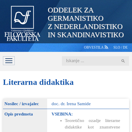
ODDELEK ZA
GERMANISTIKO
Z NEDERLANDISTIKO
IN SKANDINAVISTIKO
OBVESTILA
SLO
/
DE
Iskanje
DOMOV
PREDSTAVITEV
ŠTUDIJ
OSEBJE
ŠTUDE
Literarna
didaktika
Nosilec / izvajalec
doc. dr. Irena Samide
Opis predmeta
VSEBINA:
Teoretično ozadje literarne
didaktike kot znanstvene