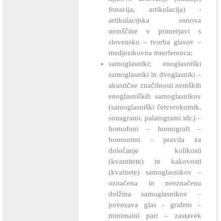
fonacija, artikulacija) -
artikulacijska osnova
nemščine v primerjavi s
slovensko – tvorba glasov –
medjezikovna interferenca;
samoglasniki: enoglasniški
samoglasniki in dvoglasniki –
akustične značilnosti nemških
enoglasniških samoglasnikov
(samoglasniški četverokotnik,
sonagrami, palatogrami idr.) –
homofoni – homografi –
homonimi – pravila za
določanje kolikosti
(kvantitete) in kakovosti
(kvalitete) samoglasnikov –
označena in neoznačena
dolžina samoglasnikov –
povezava glas - grafem –
minimalni pari – zastavek