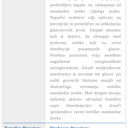
predvidljive napake oz. odstopanja od
standardne izreke ciljnega jezika.
Napačni avditivni cilji vplivajo na
percepcijo in posledično na artikulacijo
glasoslovnih prvin. Izhajati moramo
tudi iz dejstva, da obstajajo med
jezikoma razlike tudi na ravni
distribucije posameznih glasov.
Posebna pozornost velja nemškim
naglašenim enoglasniškim
samoglasnikom. Zaradi medjezikovne
interference je inventar teh glasov pri
naših govorcih bistveno manjši od
obstoječega inventarja nemške
standardne izreke. Med drugim morajo
slušatelji aktivno obvladati fonetični
zapis (transkripcijo) in doseči
sprejemljivo raven nemške standardne
izreke.
Temeljna literatura
Strokovna literatura: