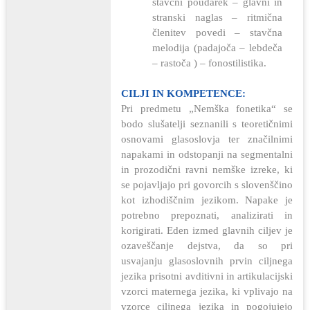
stavčni poudarek – glavni in
stranski naglas – ritmična
členitev povedi – stavčna
melodija (padajoča – lebdeča
– rastoča ) – fonostilistika.
CILJI IN KOMPETENCE:
Pri predmetu „Nemška fonetika“ se
bodo slušatelji seznanili s teoretičnimi
osnovami glasoslovja ter značilnimi
napakami in odstopanji na segmentalni
in prozodični ravni nemške izreke, ki
se pojavljajo pri govorcih s slovenščino
kot izhodiščnim jezikom. Napake je
potrebno prepoznati, analizirati in
korigirati. Eden izmed glavnih ciljev je
ozaveščanje dejstva, da so pri
usvajanju glasoslovnih prvin ciljnega
jezika prisotni avditivni in artikulacijski
vzorci maternega jezika, ki vplivajo na
vzorce ciljnega jezika in pogojujejo