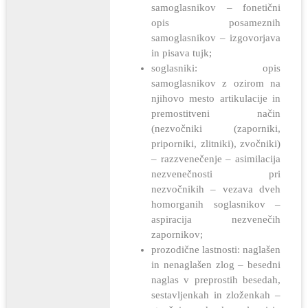
samoglasnikov – fonetični
opis posameznih
samoglasnikov – izgovorjava
in pisava tujk;
soglasniki: opis
samoglasnikov z ozirom na
njihovo mesto artikulacije in
premostitveni način
(nezvočniki (zaporniki,
priporniki, zlitniki), zvočniki)
– razzvenečenje – asimilacija
nezvenečnosti pri
nezvočnikih – vezava dveh
homorganih soglasnikov –
aspiracija nezvenečih
zapornikov;
prozodične lastnosti: naglašen
in nenaglašen zlog – besedni
naglas v preprostih besedah,
sestavljenkah in zloženkah –