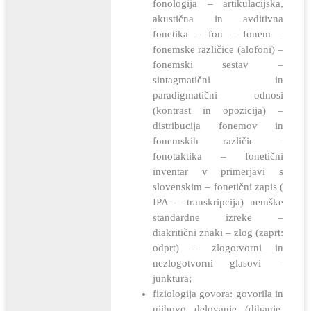
fonologija – artikulacijska,
akustična in avditivna
fonetika – fon – fonem –
fonemske različice (alofoni) –
fonemski sestav –
sintagmatični in
paradigmatični odnosi
(kontrast in opozicija) –
distribucija fonemov in
fonemskih različic –
fonotaktika – fonetični
inventar v primerjavi s
slovenskim – fonetični zapis (
IPA – transkripcija) nemške
standardne izreke –
diakritični znaki – zlog (zaprt:
odprt) – zlogotvorni in
nezlogotvorni glasovi –
junktura;
fiziologija govora: govorila in
njihovo delovanje (dihanje,