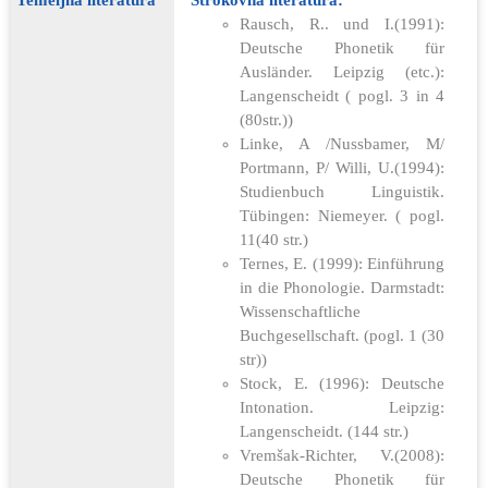
Rausch, R.. und I.(1991):
Deutsche Phonetik für
Ausländer. Leipzig (etc.):
Langenscheidt ( pogl. 3 in 4
(80str.))
Linke, A /Nussbamer, M/
Portmann, P/ Willi, U.(1994):
Studienbuch Linguistik.
Tübingen: Niemeyer. ( pogl.
11(40 str.)
Ternes, E. (1999): Einführung
in die Phonologie. Darmstadt:
Wissenschaftliche
Buchgesellschaft. (pogl. 1 (30
str))
Stock, E. (1996): Deutsche
Intonation. Leipzig:
Langenscheidt. (144 str.)
Vremšak-Richter, V.(2008):
Deutsche Phonetik für