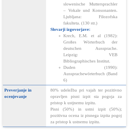
slowenische Muttersprachler
– Vokale und Konsonanten.
Ljubljana: Filozofska
fakulteta. (130 str.)
Slovarji izgovorjave:
Krech, E.M. et al (1982):
Großes Wörterbuch der
deutschen Aussprache.
Leipzig: VEB
Bibliographisches Institut.
Duden (1990):
Aussprachewörterbuch (Band
6)
Preverjanje in
80% udeležba pri vajah ter pozitivno
ocenjevanje
opravljen pisni izpit sta pogoja za
pristop k ustjnemu izpitu.
Pisni (50%) in ustni izpit (50%);
pozitivna ocena iz pisnega izpita pogoj
za pristop k ustnemu izpitu.