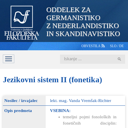
ODDELEK ZA
GERMANISTIKO
Z NEDERLANDISTIKO
IN SKANDINAVISTIKO
OBVESTILA
SLO
/
DE
Iskanje
DOMOV
PREDSTAVITEV
ŠTUDIJ
OSEBJE
ŠTUDE
Jezikovni
sistem II (fonetika)
Nosilec / izvajalec
lekt. mag. Vanda Vremšak-Richter
Opis predmeta
VSEBINA:
temeljni pojmi fonoloških in
fonetičnih disciplin: