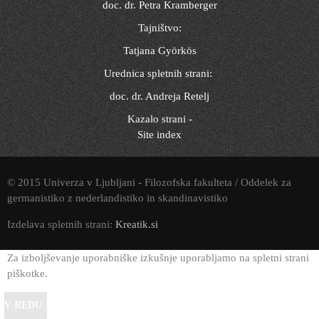
doc. dr. Petra Kramberger
Tajništvo:
Tatjana Györkös
Urednica spletnih strani:
doc. dr. Andreja Retelj
Kazalo strani -
Site index
© 2015 Univerza v Ljubljani - Filozofska fakulteta / Oddelek za
germanistiko z nederlandistiko in skandinavistiko
Izdelava spletnih strani:
Kreatik.si
Za izboljševanje uporabniške izkušnje uporabljamo na spletni strani
piškotke.
V REDU